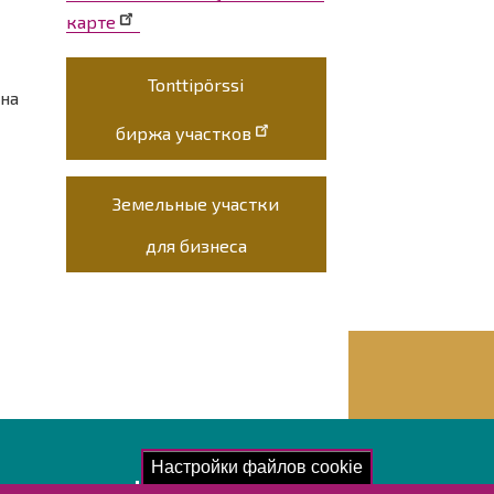
карте
Tonttipörssi
 на
биржа участков
Земельные участки
для бизнеса
Настройки файлов cookie
акомьтесь!