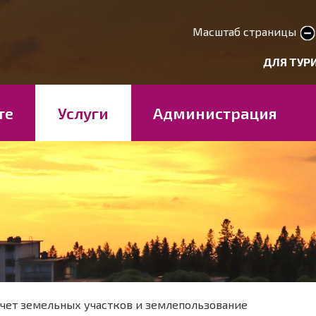
Перейти
к
Масштаб страницы
smaller text
larger 
основному
deryhmät
ДЛЯ ТУР
содержанию
те
Услуги
Администрация
чет земельных участков и землепользование