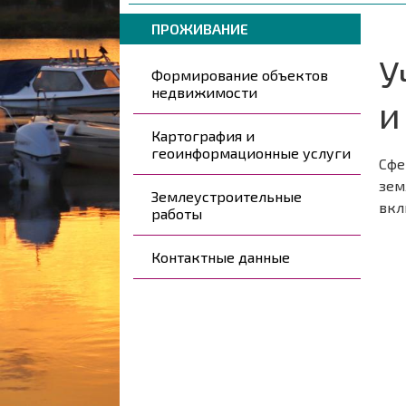
навигации
are
Breadcrumbs
You
here:
ПРОЖИВАНИЕ
are
У
Päävalikko
here:
Формирование объектов
недвижимости
и
Картография и
геоинформационные услуги
Сфе
зем
Землеустроительные
вкл
работы
Контактные данные