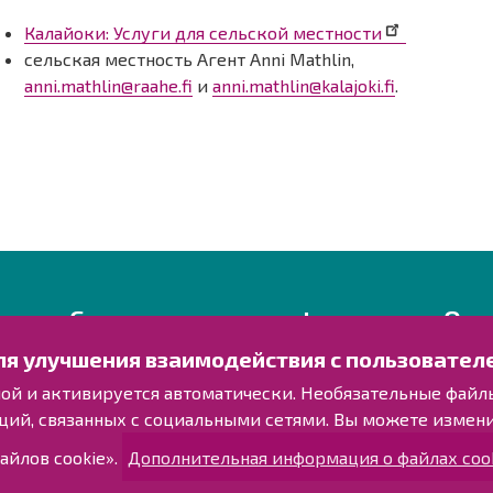
Калайоки: Услуги для сельской местности
сельская местность Агент Anni Mathlin,
anni.mathlin@raahe.fi
и
anni.mathlin@kalajoki.fi
.
Свяжитесь с нами!
Озн
ля улучшения взаимодействия с пользовател
Оставьте отзыв
Обраб
Объекты
ьной и активируется автоматически. Необязательные файл
Контактные данные персонала
Инфор
ций, связанных с социальными сетями. Вы можете измен
огран
Карта с указателями
айлов cookie».
Дополнительная информация о файлах cook
Карта
Раахе в Facebook