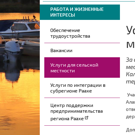
навигации
are
Breadcrumbs
You
РАБОТА И ЖИЗНЕННЫЕ
here:
ИНТЕРЕСЫ
are
here:
У
Päävalikko
Обеспечение
трудоустройства
м
Вакансии
За
Услуги для сельской
ме
местности
Ка
те
Услуги по интеграции в
субрегионе Раахе
Уча
Ала
Центр поддержки
отв
предпринимательства
дер
региона Раахе
Доп