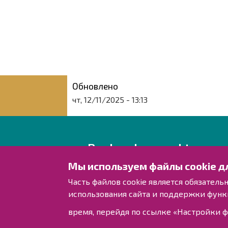
Обновлено
чт, 12/11/2025 - 13:13
Raahen kaupunki
Мы используем файлы cookie д
Rantakatu 50
Часть файлов cookie является обязател
PL 62
использования сайта и поддержки функ
92100 Raahe/Раахе
время, перейдя по ссылке «Настройки ф
Финляндия.