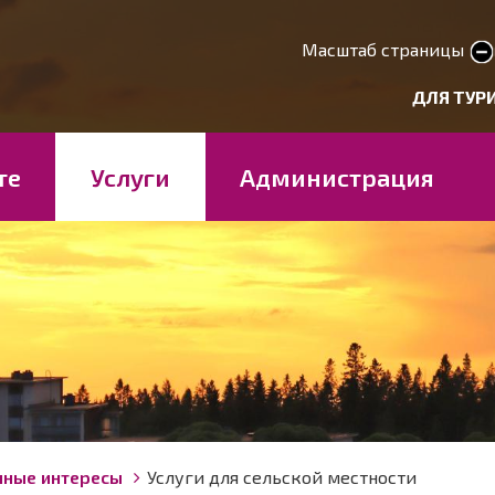
Перейти
к
Масштаб страницы
smaller text
larger 
основному
deryhmät
ДЛЯ ТУР
содержанию
те
Услуги
Администрация
нные интересы
Услуги для сельской местности