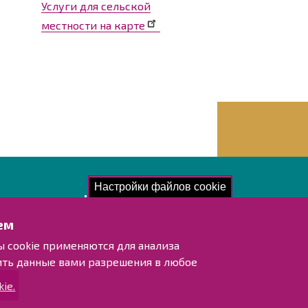
Услуги для сельской
местности на карте
Настройки файлов cookie
акомьтесь!
ем
отка персональных данных
ы cookie применяются для анализа
мация о доступности для людей с
ить данные вами разрешения в любое
иченными возможностями
ie.
 сайта