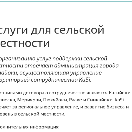
слуги для сельской
естности
 организацию услуг поддержки сельской
стности отвечает администрация города
лайоки, осуществляющая управление
рриторией сотрудничества KaSi.
стниками договора о сотрудничестве являются Калайоки,
виеска, Мериярви, Пюхяйоки, Раахе и Сиикайоки. KaSi
ечает за региональное управление, и развитие бизнеса и
евень в сельской местности.
олнительная информация: