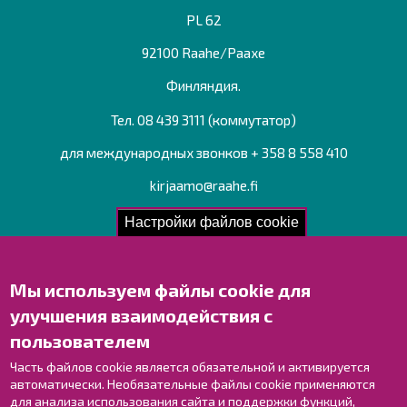
PL 62
92100 Raahe/Раахе
Финляндия.
Тел. 08 439 3111 (коммутатор)
для международных звонков + 358 8 558 410
kirjaamo@raahe.fi
Рег. номер: 1791817-6
Настройки файлов cookie
Мы используем файлы cookie для
Свяжитесь с нами!
улучшения взаимодействия с
Оставьте отзыв
пользователем
Объекты
Контактные данные персонала
Часть файлов cookie является обязательной и активируется
автоматически. Необязательные файлы cookie применяются
Карта с указателями
для анализа использования сайта и поддержки функций,