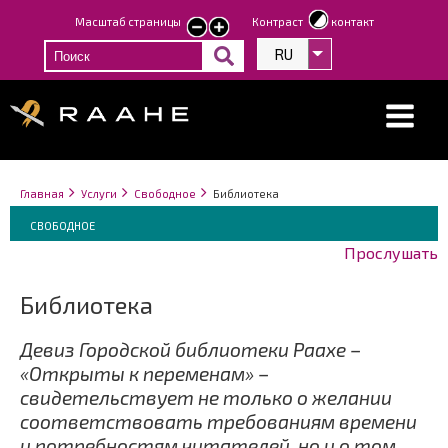
Перейти
Масштаб страницы
Контраст
контакт
smaller
larger
к
text
text
RU
Список дополнит
основному
содержанию
Строка
You
Главная
Услуги
Свободное
Библиотека
навигации
Breadcrumbs
are
You
СВОБОДНОЕ
here:
are
Прослушать
here:
Библиотека
Девиз Городской библиотеки Раахе –
«Открыты к переменам» –
свидетельствует не только о желании
соответствовать требованиям времени
и потребностям читателей, но и о том,