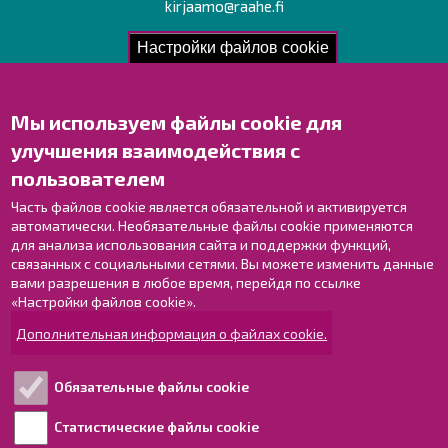
kirjaamo@raahe.fi
Рег. номер: 1791817-6
Настройки файлов cookie
Мы используем файлы cookie для
Свяжитесь с нами!
улучшения взаимодействия с
Оставьте отзыв
пользователем
Объекты
Контактные данные персонала
Часть файлов cookie является обязательной и активируется
автоматически. Необязательные файлы cookie применяются
Карта с указателями
для анализа использования сайта и поддержки функций,
связанных с социальными сетями. Вы можете изменить данные
Раахе в Facebook
вами разрешения в любое время, перейдя по ссылке
Раахе в Instagram
«Настройки файлов cookie».
Раахе в LinkedIn
Дополнительная информация о файлах cookie.
Раахе в YouTube
Обязательные файлы cookie
Ознакомьтесь!
Статистические файлы cookie