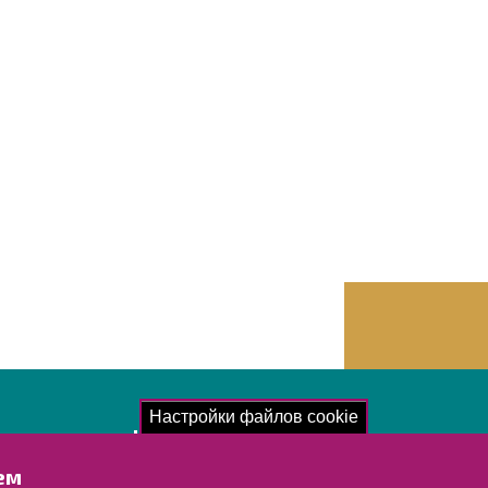
Настройки файлов cookie
акомьтесь!
ем
отка персональных данных