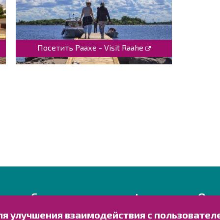
Посетить Раахе - Visit Raahe
Свяжитесь с нами!
Озн
ля улучшения взаимодействия с пользовател
Оставьте отзыв
Обраб