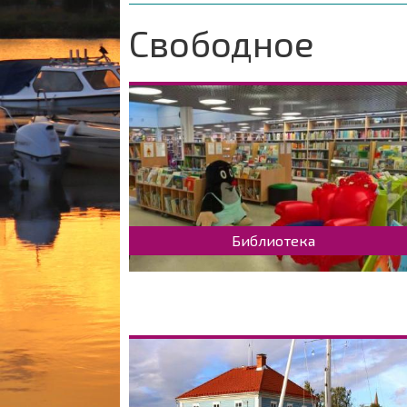
навигации
are
here:
Свободное
Библиотека