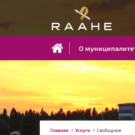
Koh
О муниципалите
Строка
You
Главная
Услуги
Свободное