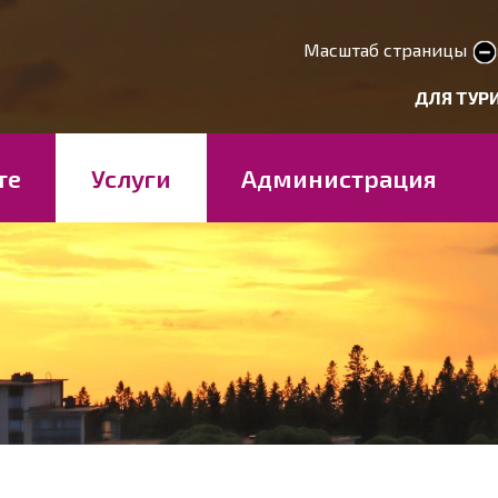
Перейти
к
Масштаб страницы
smaller text
larger 
основному
deryhmät
ДЛЯ ТУР
содержанию
те
Услуги
Администрация