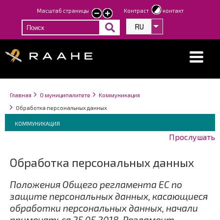
Перейти
Масштаб страницы
Контраст
контакт
smaller
larger
к
text
text
RU
Список дополнит
основному
содержанию
Строка
You
Главная
О муниципалитете
Коммуникация
навигации
are
Обработка персональных данных
here:
Breadcrumbs
You
КОММУНИКАЦИЯ
are
Прослушать
here:
Обработка персональных данных
Положения Общего регламента ЕС по
защите персональных данных, касающиеся
обработки персональных данных, начали
применяться 25.05.2018. Регламент