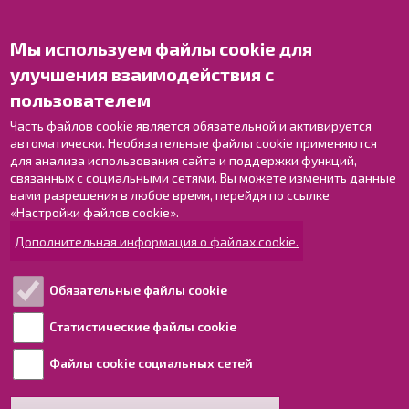
Мы используем файлы cookie для
Свяжитесь с нами!
улучшения взаимодействия с
Оставьте отзыв
пользователем
Объекты
Контактные данные персонала
Часть файлов cookie является обязательной и активируется
автоматически. Необязательные файлы cookie применяются
Карта с указателями
для анализа использования сайта и поддержки функций,
связанных с социальными сетями. Вы можете изменить данные
Раахе в Facebook
вами разрешения в любое время, перейдя по ссылке
Раахе в Instagram
«Настройки файлов cookie».
Раахе в LinkedIn
Дополнительная информация о файлах cookie.
Раахе в YouTube
Обязательные файлы cookie
Ознакомьтесь!
Статистические файлы cookie
Файлы cookie социальных сетей
Обработка персональных данных
Информация о доступности для людей с