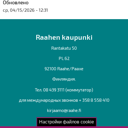
Обновлено
ср, 04/15/2026 - 12:31
Raahen kaupunki
Rantakatu 50
PL 62
92100 Raahe/Раахе
Финляндия.
Тел. 08 439 3111 (коммутатор)
для международных звонков + 358 8 558 410
kirjaamo@raahe.fi
Рег. номер: 1791817-6
Настройки файлов cookie