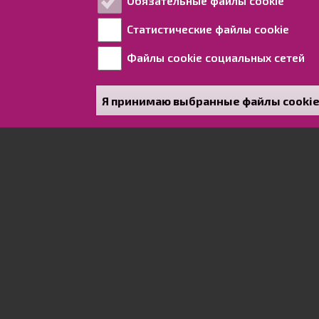
Обязательные файлы cookie
Статистические файлы cookie
Файлы cookie социальных сетей
Я принимаю выбранные файлы cooki
Добро пожаловать на
Стальной Раахе - это насто
оживленными сельскохозяйст
городом, живописной природо
сталелитейной промышленност