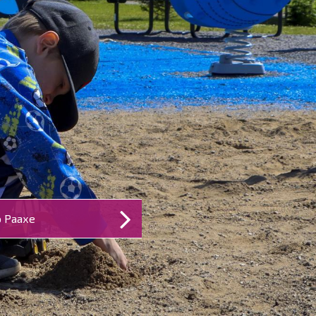
 Раахе