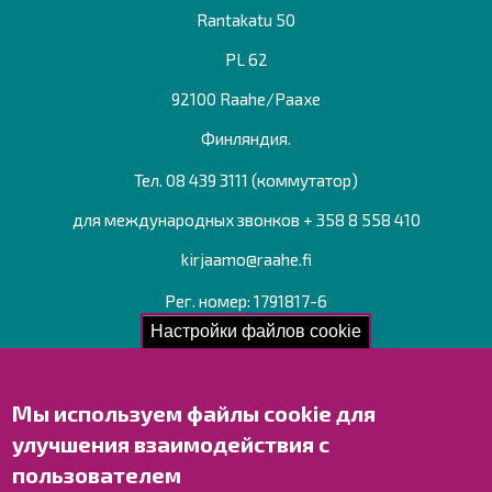
Rantakatu 50
PL 62
92100 Raahe/Раахе
Финляндия.
Тел. 08 439 3111 (коммутатор)
для международных звонков + 358 8 558 410
kirjaamo@raahe.fi
Рег. номер: 1791817-6
Настройки файлов cookie
Свяжитесь с нами!
Мы используем файлы cookie для
Оставьте отзыв
улучшения взаимодействия с
Объекты
пользователем
Контактные данные персонала