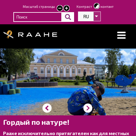
Перейти
Масштаб страницы
Контраст
контакт
smaller
larger
к
text
text
RU
Список дополнит
основному
содержанию
Гордый по натуре!
Раахе исключительно притягателен как для местных