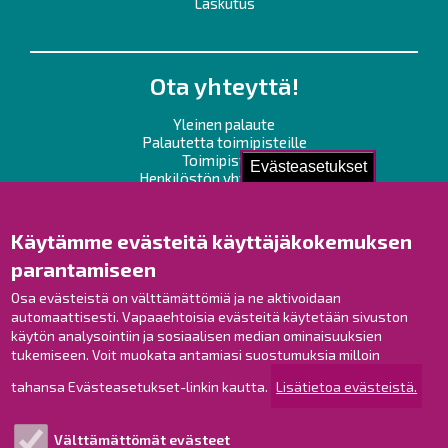
Laskutus
Ota yhteyttä!
Yleinen palaute
Palautetta toimipisteille
Toimipisteet
Evästeasetukset
Henkilöstön yhteystiedot
Opaskartta
Käytämme evästeitä käyttäjäkokemuksen
Raahe Facebookissa
parantamiseen
Raahe Instagramissa
Raahe LinkedInissä
Osa evästeistä on välttämättömiä ja ne aktivoidaan
automaattisesti. Vapaaehtoisia evästeitä käytetään sivuston
Raahe YouTubessa
käytön analysointiin ja sosiaalisen median ominaisuuksien
tukemiseen. Voit muokata antamiasi suostumuksia milloin
tahansa Evästeasetukset-linkin kautta.
Lisätietoa evästeistä.
Tutustu!
Välttämättömät evästeet