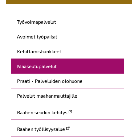
Päävalikko
Työvoimapalvelut
Avoimet työpaikat
Kehittämishankkeet
Maaseutupalvelut
Praati - Palveluiden olohuone
Palvelut maahanmuuttajille
Raahen seudun kehitys
Raahen työllisyysalue