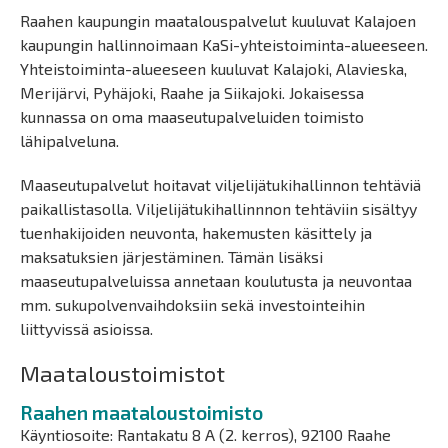
Raahen kaupungin maatalouspalvelut kuuluvat Kalajoen
kaupungin hallinnoimaan KaSi-yhteistoiminta-alueeseen.
Yhteistoiminta-alueeseen kuuluvat Kalajoki, Alavieska,
Merijärvi, Pyhäjoki, Raahe ja Siikajoki. Jokaisessa
kunnassa on oma maaseutupalveluiden toimisto
lähipalveluna.
Maaseutupalvelut hoitavat viljelijätukihallinnon tehtäviä
paikallistasolla. Viljelijätukihallinnnon tehtäviin sisältyy
tuenhakijoiden neuvonta, hakemusten käsittely ja
maksatuksien järjestäminen. Tämän lisäksi
maaseutupalveluissa annetaan koulutusta ja neuvontaa
mm. sukupolvenvaihdoksiin sekä investointeihin
liittyvissä asioissa.
Maataloustoimistot
Raahen maataloustoimisto
Käyntiosoite: Rantakatu 8 A (2. kerros), 92100 Raahe