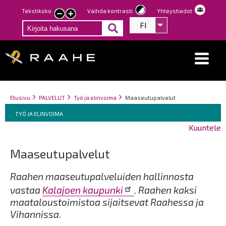
Hyppää
Tekstikoko
Vaihda kontrasti
Yhteystiedot
Pienennä
Suurenna
pääsisältöön
FI
Listaa lisätoiminno
tekstin
tekstin
kokoa
kokoa
Breadcrumbs
You
Etusivu
PALVELUT
Työ ja elinvoima
Maaseutupalvelut
Breadcrumbs
are
You
TYÖ JA ELINVOIMA
here:
are
Kuuntele
here:
Maaseutupalvelut
Raahen maaseutupalveluiden hallinnosta
vastaa
Kalajoen kaupunki
. Raahen kaksi
maataloustoimistoa sijaitsevat Raahessa ja
Vihannissa.