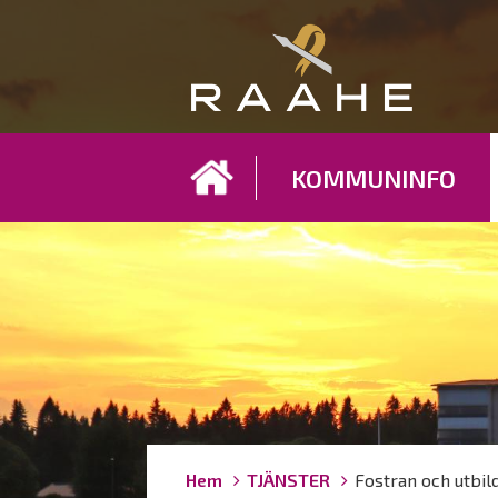
Koh
KOMMUNINFO
Länkstigar
You
Hem
TJÄNSTER
Fostran och utbil