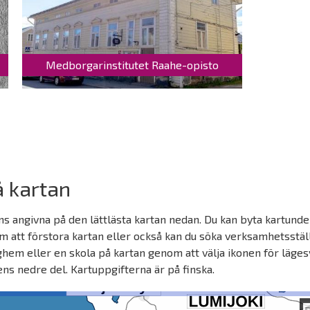
Medborgarinstitutet Raahe-opisto
 kartan
 angivna på den lättlästa kartan nedan. Du kan byta kartunder
 att förstora kartan eller också kan du söka verksamhetsstä
ghem eller en skola på kartan genom att välja ikonen för lägesv
nens nedre del. Kartuppgifterna är på finska.