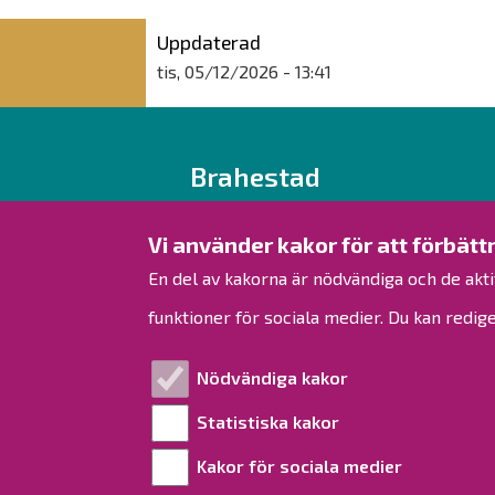
Uppdaterad
tis, 05/12/2026 - 13:41
Brahestad
Rantakatu 50
Vi använder kakor för att förbä
PB 62
En del av kakorna är nödvändiga och de akti
92100 Brahestad
funktioner för sociala medier. Du kan redige
Finland
Nödvändiga kakor
Tfn 08 439 3111 (växel)
samtal från utlandet + 358 8 558 410
Statistiska kakor
kirjaamo@raahe.fi
Kakor för sociala medier