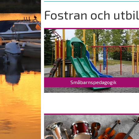
are
here:
Fostran och utbi
Småbarnspedagogik