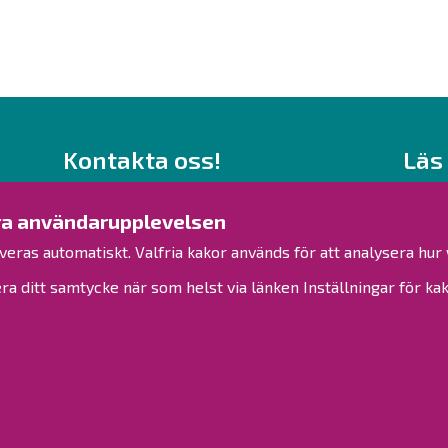
Kontakta oss!
Läs
Kontakt
Behand
Verksamhetsställen
ttra användarupplevelsen
Kontaktuppgifter till personalen
Tillgä
veras automatiskt. Valfria kakor används för att analysera hu
Guidekarta
Sidkar
ra ditt samtycke när som helst via länken Inställningar för kak
Brahestad på Facebook
Brahestad på Instagram
Brahestad på LinkedIn
Brahestad på YouTube