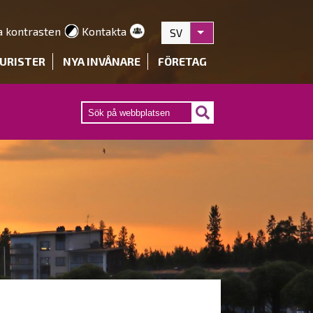
a kontrasten
Kontakta
SV
Visa fler åtgärder
URISTER
NYA INVÅNARE
FÖRETAG