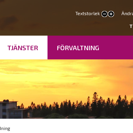
Hoppa
till
Textstorlek
Ändr
smaller text
larger text
huvudinnehåll
deryhmät
T
TJÄNSTER
FÖRVALTNING
dning