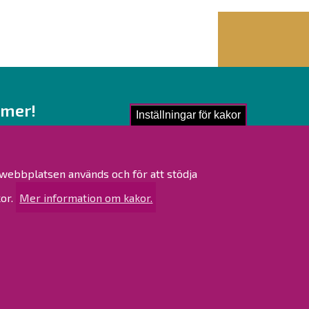
 mer!
Inställningar för kakor
ling av personuppgifter
nglighetsutlåtande
r webbplatsen används och för att stödja
ta
or.
Mer information om kakor.