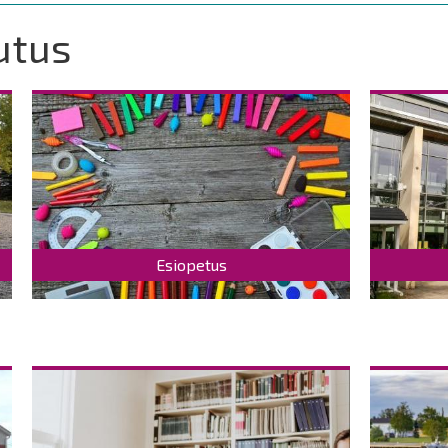
utus
Esiopetus