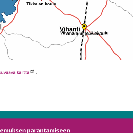
 kuvaava kartta
.
Ota yhteyttä!
Tut
kemuksen parantamiseen