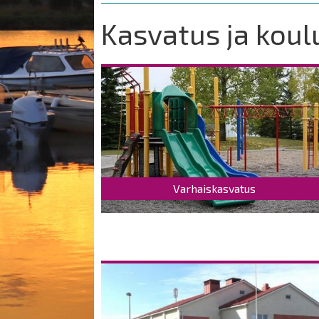
are
here:
Kasvatus ja koul
Varhaiskasvatus