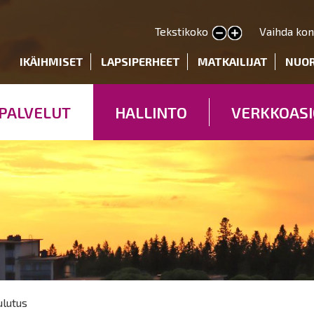
Hyppää
pääsisältöön
Tekstikoko
Vaihda kon
Pienennä tekstin kokoa
Suurenna tekstin kokoa
deryhmät
IKÄIHMISET
LAPSIPERHEET
MATKAILIJAT
NUO
PALVELUT
HALLINTO
VERKKOASI
ulutus