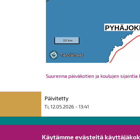
Suurenna päiväkotien ja koulujen sijaintia
Päivitetty
Ti, 12.05.2026 - 13:41
Raahen kaupunki
Käytämme evästeitä käyttäjäko