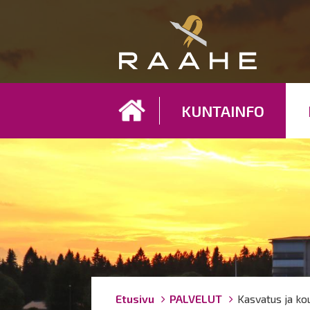
Koh
KUNTAINFO
Breadcrumbs
You
Etusivu
PALVELUT
Kasvatus ja ko