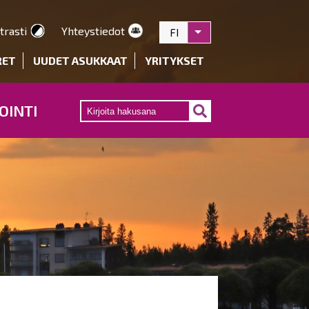
trasti
Yhteystiedot
FI
Listaa lisätoiminnot
RET
UUDET ASUKKAAT
YRITYKSET
OINTI