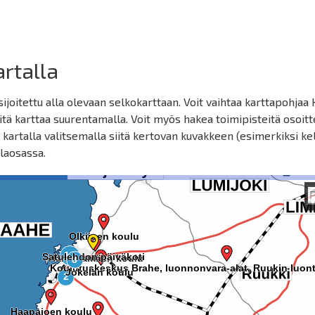
artalla
ijoitettu alla olevaan selkokarttaan. Voit vaihtaa karttapohjaa 
eitä karttaa suurentamalla. Voit myös hakea toimipisteitä osoitt
e kartalla valitsemalla siitä kertovan kuvakkeen (esimerkiksi k
alaosassa.