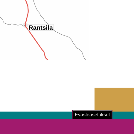
Evästeasetukset
ustu!