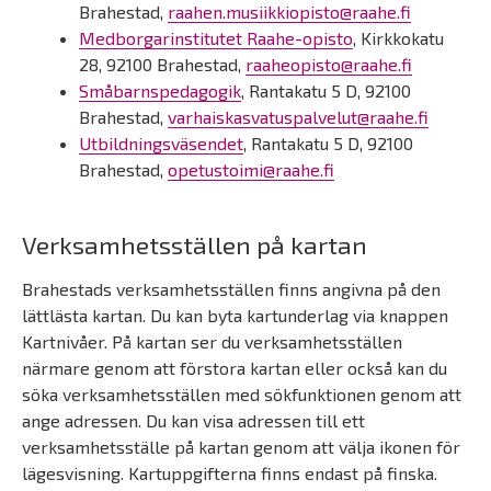
Brahestad,
raahen.musiikkiopisto@raahe.fi
Medborgarinstitutet Raahe-opisto
, Kirkkokatu
28, 92100 Brahestad,
raaheopisto@raahe.fi
Småbarnspedagogik
, Rantakatu 5 D, 92100
Brahestad,
varhaiskasvatuspalvelut@raahe.fi
Utbildningsväsendet
, Rantakatu 5 D, 92100
Brahestad,
opetustoimi@raahe.fi
Verksamhetsställen på kartan
Brahestads verksamhetsställen finns angivna på den
lättlästa kartan. Du kan byta kartunderlag via knappen
Kartnivåer. På kartan ser du verksamhetsställen
närmare genom att förstora kartan eller också kan du
söka verksamhetsställen med sökfunktionen genom att
ange adressen. Du kan visa adressen till ett
verksamhetsställe på kartan genom att välja ikonen för
lägesvisning. Kartuppgifterna finns endast på finska.