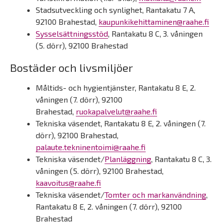
Stadsutveckling och synlighet, Rantakatu 7 A,
92100 Brahestad,
kaupunkikehittaminen@raahe.fi
Sysselsättningsstöd
, Rantakatu 8 C, 3. våningen
(5. dörr), 92100 Brahestad
Bostäder och livsmiljöer
Måltids- och hygientjänster, Rantakatu 8 E, 2.
våningen (7. dörr), 92100
Brahestad,
ruokapalvelut@raahe.fi
Tekniska väsendet, Rantakatu 8 E, 2. våningen (7.
dörr), 92100 Brahestad,
palaute.tekninentoimi@raahe.fi
Tekniska väsendet/
Planläggning
, Rantakatu 8 C, 3.
våningen (5. dörr), 92100 Brahestad,
kaavoitus@raahe.fi
Tekniska väsendet/
Tomter och markanvändning
,
Rantakatu 8 E, 2. våningen (7. dörr), 92100
Brahestad