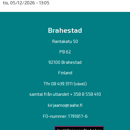
tis, 05/12/2026 - 13:05
Brahestad
Rantakatu 50
PB 62
92100 Brahestad
Finland
Tfn 08 439 3111 (växel)
samtal från utlandet + 358 8 558 410
kirjaamo@raahe.fi
FO-nummer: 1791817-6