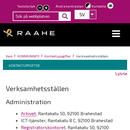
Hoppa
Textstorlek
Ändra kontrasten
Kontakta
smaller
larger
till
SV
Visa fler åtgärder
text
text
huvudinnehåll
Länkstigar
You
Hem
KOMMUNINFO
Kontaktuppgifter
Verksamhetsställen
Breadcrumbs
are
You
KONTAKTUPPGIFTER
here:
are
Lysna
here:
Verksamhetsställen
Administration
Arkivet
, Rantakatu 50, 92100 Brahestad
ICT-tjänster, Rantakatu 8 C, 92100 Brahestad
Registratorskontoret
, Rantakatu 50, 92100