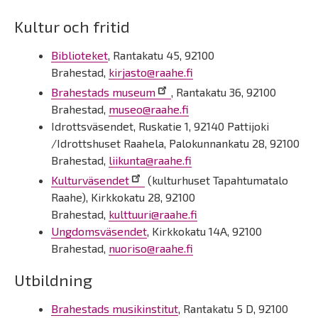
Kultur och fritid
Biblioteket
, Rantakatu 45, 92100
Brahestad,
kirjasto@raahe.fi
Brahestads museum
, Rantakatu 36, 92100
Brahestad,
museo@raahe.fi
Idrottsväsendet, Ruskatie 1, 92140 Pattijoki
/Idrottshuset Raahela, Palokunnankatu 28, 92100
Brahestad,
liikunta@raahe.fi
Kulturväsendet
(kulturhuset Tapahtumatalo
Raahe), Kirkkokatu 28, 92100
Brahestad,
kulttuuri@raahe.fi
Ungdomsväsendet
, Kirkkokatu 14A, 92100
Brahestad,
nuoriso@raahe.fi
Utbildning
Brahestads musikinstitut
, Rantakatu 5 D, 92100