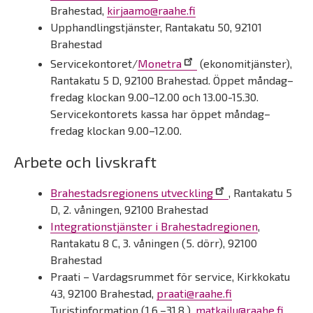
Brahestad,
kirjaamo@raahe.fi
Upphandlingstjänster, Rantakatu 50, 92101
Brahestad
Servicekontoret/
Monetra
(ekonomitjänster),
Rantakatu 5 D, 92100 Brahestad. Öppet måndag–
fredag klockan 9.00–12.00 och 13.00-15.30.
Servicekontorets kassa har öppet måndag–
fredag klockan 9.00–12.00.
Arbete och livskraft
Brahestadsregionens utveckling
, Rantakatu 5
D, 2. våningen, 92100 Brahestad
Integrationstjänster i Brahestadregionen
,
Rantakatu 8 C, 3. våningen (5. dörr), 92100
Brahestad
Praati – Vardagsrummet för service, Kirkkokatu
43, 92100 Brahestad,
praati@raahe.fi
Turistinformation (1.6.–31.8.),
matkailu@raahe.fi