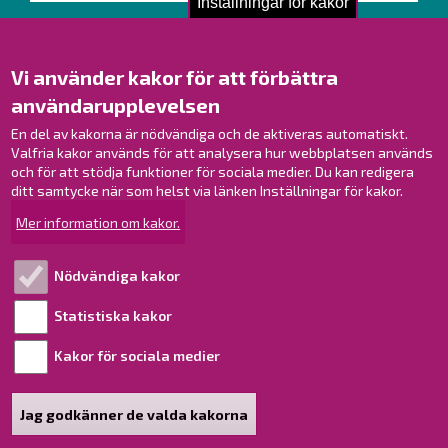
Inställningar för kakor
Kontakta oss!
Kontakt
Vi använder kakor för att förbättra
Verksamhetsställen
användarupplevelsen
Kontaktuppgifter till personalen
En del av kakorna är nödvändiga och de aktiveras automatiskt.
Guidekarta
Valfria kakor används för att analysera hur webbplatsen används
och för att stödja funktioner för sociala medier. Du kan redigera
Brahestad på Facebook
ditt samtycke när som helst via länken Inställningar för kakor.
Brahestad på Instagram
Mer information om kakor.
Brahestad på LinkedIn
Brahestad på YouTube
Nödvändiga kakor
Statistiska kakor
Läs mer!
Kakor för sociala medier
Behandling av personuppgifter
Tillgänglighetsutlåtande
Jag godkänner de valda kakorna