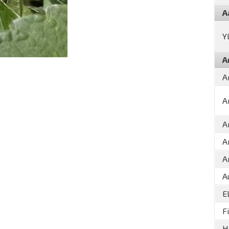
A
Y
A
A
A
A
A
A
A
E
F
H