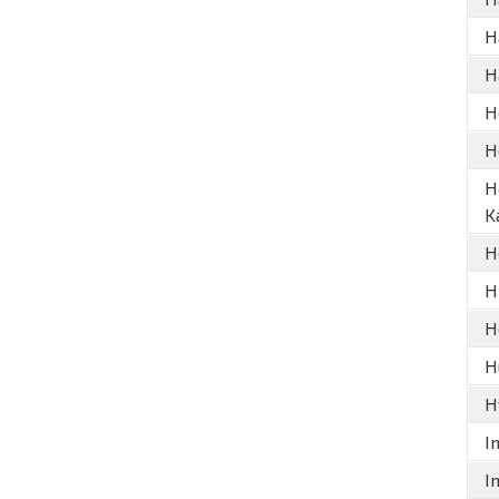
H
H
H
H
H
K
H
Hi
H
H
H
I
I