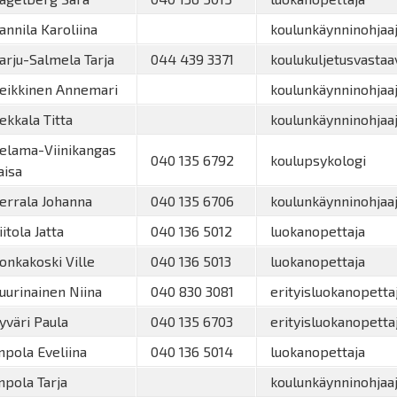
annila Karoliina
koulunkäynninohjaa
arju-Salmela Tarja
044 439 3371
koulukuljetusvastaa
eikkinen Annemari
koulunkäynninohjaa
ekkala Titta
koulunkäynninohjaa
elama-Viinikangas
040 135 6792
koulupsykologi
aisa
errala Johanna
040 135 6706
koulunkäynninohjaa
itola Jatta
040 136 5012
luokanopettaja
onkakoski Ville
040 136 5013
luokanopettaja
uurinainen Niina
040 830 3081
erityisluokanopetta
yväri Paula
040 135 6703
erityisluokanopetta
mpola Eveliina
040 136 5014
luokanopettaja
mpola Tarja
koulunkäynninohjaa