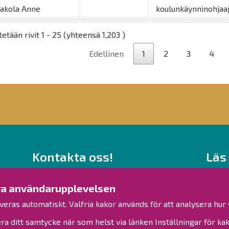
aakola Anne
koulunkäynninohjaa
etään rivit 1 - 25 (yhteensä 1,203 )
Edellinen
1
2
3
4
Kontakta oss!
Läs
Kontakt
Behand
Verksamhetsställen
ttra användarupplevelsen
Kontaktuppgifter till personalen
Tillgä
veras automatiskt. Valfria kakor används för att analysera hu
Guidekarta
Sidkar
ra ditt samtycke när som helst via länken Inställningar för kak