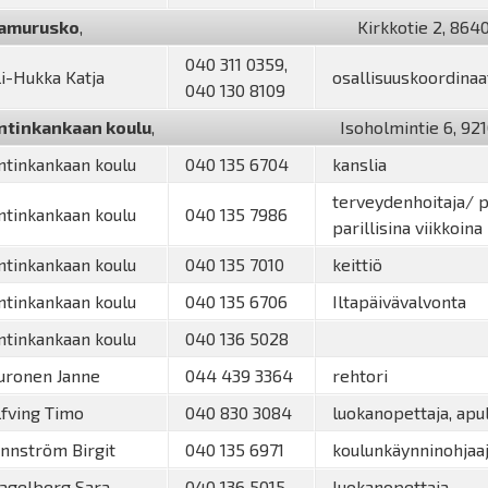
amurusko
,
Kirkkotie 2, 8640
040 311 0359,
li-Hukka Katja
osallisuuskoordinaa
040 130 8109
ntinkankaan koulu
,
Isoholmintie 6, 921
ntinkankaan koulu
040 135 6704
kanslia
terveydenhoitaja/ pa
ntinkankaan koulu
040 135 7986
parillisina viikkoina
ntinkankaan koulu
040 135 7010
keittiö
ntinkankaan koulu
040 135 6706
Iltapäivävalvonta
ntinkankaan koulu
040 136 5028
uronen Janne
044 439 3364
rehtori
lfving Timo
040 830 3084
luokanopettaja, apul
innström Birgit
040 135 6971
koulunkäynninohjaa
agelberg Sara
040 136 5015
luokanopettaja