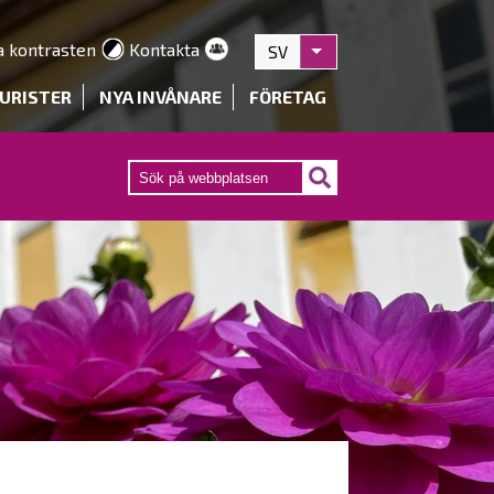
a kontrasten
Kontakta
SV
Visa fler åtgärder
URISTER
NYA INVÅNARE
FÖRETAG