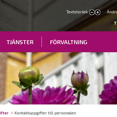
Hoppa
till
Textstorlek
Ändr
smaller text
larger text
huvudinnehåll
deryhmät
T
TJÄNSTER
FÖRVALTNING
fter
Kontaktuppgifter till personalen