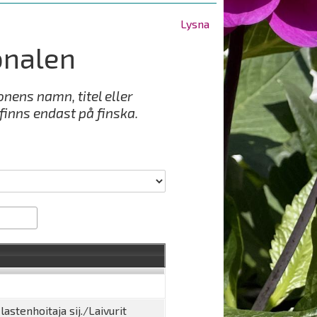
Lysna
onalen
nens namn, titel eller
finns endast på finska.
astenhoitaja sij./Laivurit