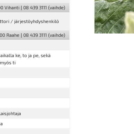
0 Vihanti | 08 439 3111 (vaihde)
ttori / järjestöyhdyshenkilö
00 Raahe | 08 439 3111 (vaihde)
ikalla ke, to ja pe, sekä
 myös ti
aisjohtaja
ja