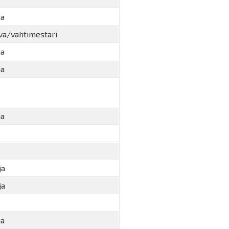
ja
va/vahtimestari
ja
ja
ja
ja
ja
ja