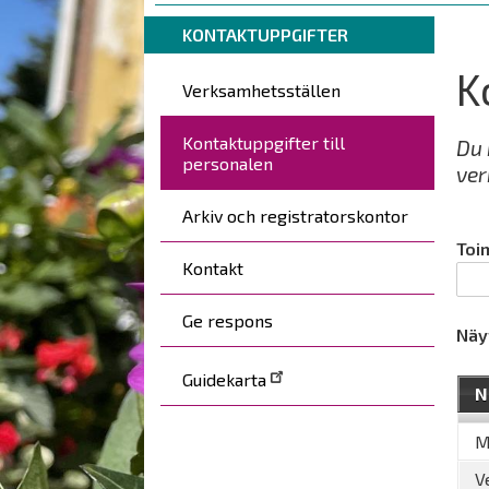
are
Breadcrumbs
You
here:
KONTAKTUPPGIFTER
are
K
Päävalikko
here:
Verksamhetsställen
Kontaktuppgifter till
Du 
personalen
ver
Arkiv och registratorskontor
Toi
Kontakt
Ge respons
Näy
Guidekarta
N
M
V