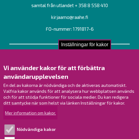
samtal från utlandet + 358 8 558 410
kirjaamo@raahe.fi
FO-nummer: 1791817-6
Inställningar för kakor
Kontakta oss!
Kontakt
Vi använder kakor för att förbättra
Verksamhetsställen
användarupplevelsen
Kontaktuppgifter till personalen
En del av kakorna är nödvändiga och de aktiveras automatiskt.
Guidekarta
Valfria kakor används för att analysera hur webbplatsen används
och för att stödja funktioner för sociala medier. Du kan redigera
Brahestad på Facebook
ditt samtycke när som helst via länken Inställningar för kakor.
Brahestad på Instagram
Mer information om kakor.
Brahestad på LinkedIn
Brahestad på YouTube
Nödvändiga kakor