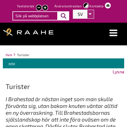
Hoppa
Textstorlek
Ändra kontrasten
Kontakta
smaller
larger
till
SV
Visa fler åtgärder
text
text
huvudinnehåll
Länkstigar
You
Hem
Turister
Breadcrumbs
are
You
HEM
here:
are
Lysna
here:
Turister
I Brahestad är nästan inget som man skulle
förvänta sig, utan bakom knuten väntar alltid
en ny överraskning. Till Brahestadsbornas
själslandskap hör att inte föra oväsen om de
egna skatterna. Därför slutar Brahestad inte