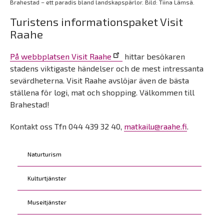
Brahestad – ett paradis bland landskapspärlor. Bild: Tiina Lämsä.
Turistens informationspaket Visit
Raahe
På webbplatsen Visit Raahe
hittar besökaren
stadens viktigaste händelser och de mest intressanta
sevärdheterna. Visit Raahe avslöjar även de bästa
ställena för logi, mat och shopping. Välkommen till
Brahestad!
Kontakt oss Tfn 044 439 32 40,
matkailu@raahe.fi
.
Kohderyhmät
Naturturism
Kulturtjänster
Museitjänster