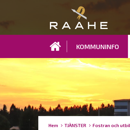
Koh
KOMMUNINFO
Länkstigar
You
Hem
TJÄNSTER
Fostran och utbi