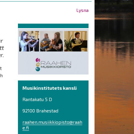
Lysna
är
tt
r.
t
ch
Musikinstitutets kansli
Rantakatu 5 D
92100 Brahestad
raahen.musiikkiopisto@raah
e.fi