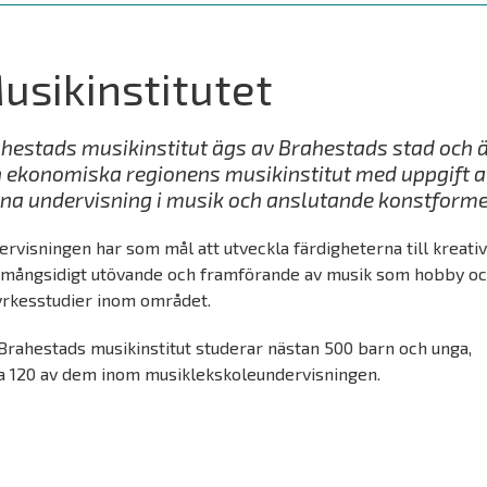
usikinstitutet
hestads musikinstitut ägs av Brahestads stad och 
 ekonomiska regionens musikinstitut med uppgift a
na undervisning i musik och anslutande konstforme
rvisningen har som mål att utveckla färdigheterna till kreativ
 mångsidigt utövande och framförande av musik som hobby o
 yrkesstudier inom området.
Brahestads musikinstitut studerar nästan 500 barn och unga,
ka 120 av dem inom musiklekskoleundervisningen.