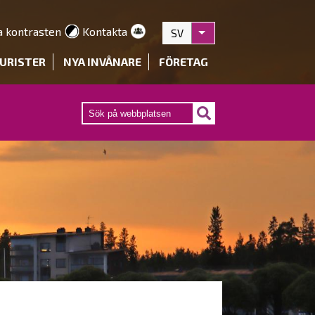
a kontrasten
Kontakta
SV
Visa fler åtgärder
URISTER
NYA INVÅNARE
FÖRETAG