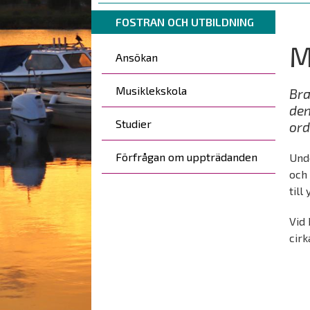
are
Breadcrumbs
You
here:
FOSTRAN OCH UTBILDNING
are
M
Päävalikko
here:
Ansökan
Musiklekskola
Bra
den
Studier
ord
Förfrågan om uppträdanden
Unde
och
till
Vid 
cir