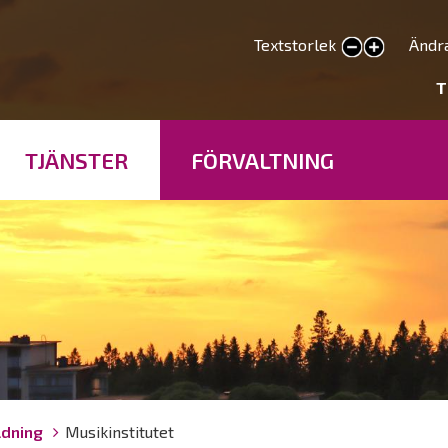
Hoppa
till
Textstorlek
Ändr
smaller text
larger text
huvudinnehåll
deryhmät
T
TJÄNSTER
FÖRVALTNING
ldning
Musikinstitutet