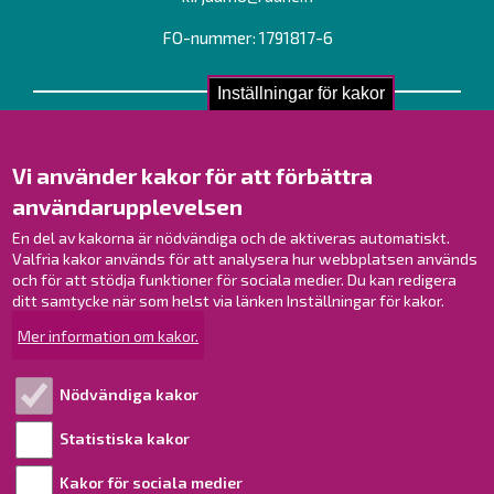
FO-nummer: 1791817-6
Inställningar för kakor
Kontakta oss!
Kontakt
Vi använder kakor för att förbättra
Verksamhetsställen
användarupplevelsen
Kontaktuppgifter till personalen
En del av kakorna är nödvändiga och de aktiveras automatiskt.
Guidekarta
Valfria kakor används för att analysera hur webbplatsen används
och för att stödja funktioner för sociala medier. Du kan redigera
Brahestad på Facebook
ditt samtycke när som helst via länken Inställningar för kakor.
Brahestad på Instagram
Mer information om kakor.
Brahestad på LinkedIn
Brahestad på YouTube
Nödvändiga kakor
Statistiska kakor
Läs mer!
Kakor för sociala medier