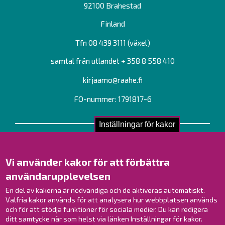
92100 Brahestad
Finland
Tfn 08 439 3111 (växel)
samtal från utlandet + 358 8 558 410
kirjaamo@raahe.fi
FO-nummer: 1791817-6
Inställningar för kakor
Kontakta oss!
Kontakt
Vi använder kakor för att förbättra
Verksamhetsställen
användarupplevelsen
Kontaktuppgifter till personalen
Guidekarta
En del av kakorna är nödvändiga och de aktiveras automatiskt.
Valfria kakor används för att analysera hur webbplatsen används
och för att stödja funktioner för sociala medier. Du kan redigera
Brahestad på Facebook
ditt samtycke när som helst via länken Inställningar för kakor.