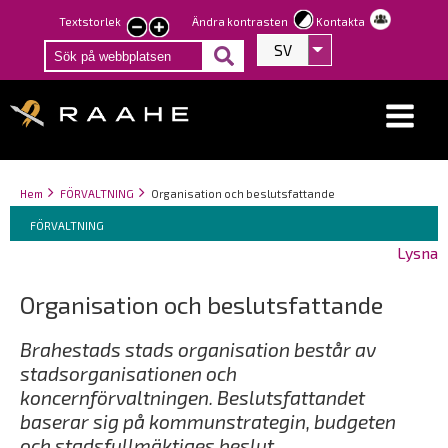
Hoppa
Textstorlek
Ändra kontrasten
Kontakta
smaller
larger
till
SV
Visa fler åtgärder
text
text
huvudinnehåll
Länkstigar
You
Hem
FÖRVALTNING
Organisation och beslutsfattande
Breadcrumbs
are
You
FÖRVALTNING
here:
are
Lysna
here:
Organisation och beslutsfattande
Brahestads stads organisation består av
stadsorganisationen och
koncernförvaltningen. Beslutsfattandet
baserar sig på kommunstrategin, budgeten
och stadsfullmäktiges beslut.