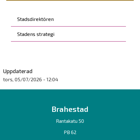
Päävalikko
Stadsdirektören
Stadens strategi
Uppdaterad
tors, 05/07/2026 - 12:04
Brahestad
Rantakatu 50
PB 62