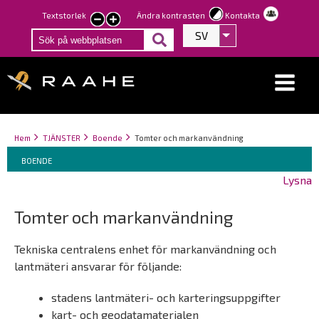
Hoppa
Textstorlek
Ändra kontrasten
Kontakta
smaller
larger
till
SV
Visa fler åtgärder
text
text
huvudinnehåll
Länkstigar
You
Hem
TJÄNSTER
Boende
Tomter och markanvändning
Breadcrumbs
are
You
BOENDE
here:
are
Lysna
here:
Tomter och markanvändning
Tekniska centralens enhet för markanvändning och
lantmäteri ansvarar för följande:
stadens lantmäteri- och karteringsuppgifter
kart- och geodatamaterialen