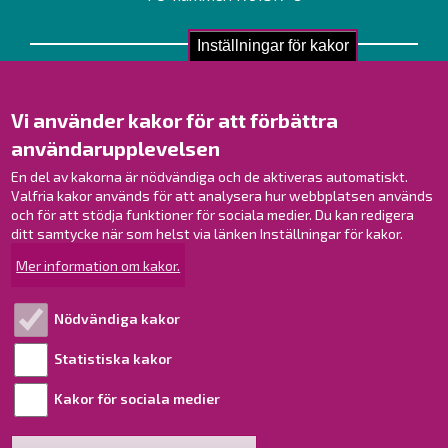
Inställningar för kakor
Kontakta oss!
Kontakt
Vi använder kakor för att förbättra
Verksamhetsställen
användarupplevelsen
Kontaktuppgifter till personalen
Guidekarta
En del av kakorna är nödvändiga och de aktiveras automatiskt.
Valfria kakor används för att analysera hur webbplatsen används
och för att stödja funktioner för sociala medier. Du kan redigera
Brahestad på Facebook
ditt samtycke när som helst via länken Inställningar för kakor.
Brahestad på Instagram
Mer information om kakor.
Brahestad på LinkedIn
Brahestad på YouTube
Nödvändiga kakor
Statistiska kakor
Läs mer!
Kakor för sociala medier
Behandling av personuppgifter