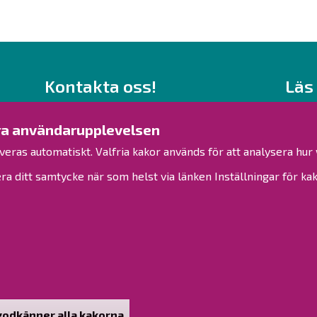
Kontakta oss!
Läs
Kontakt
Behand
Verksamhetsställen
ttra användarupplevelsen
Kontaktuppgifter till personalen
Tillgä
veras automatiskt. Valfria kakor används för att analysera hu
Guidekarta
Sidkar
ra ditt samtycke när som helst via länken Inställningar för kak
Brahestad på Facebook
Brahestad på Instagram
Brahestad på LinkedIn
Brahestad på YouTube
godkänner alla kakorna
kalla samtycke