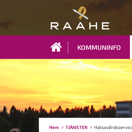
Koh
KOMMUNINFO
Länkstigar
You
Hem
TJÄNSTER
Hälsovårdsservic