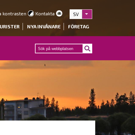
a kontrasten
Kontakta
SV
Visa fler åtgärder
URISTER
NYA INVÅNARE
FÖRETAG