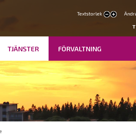
Hoppa
till
Textstorlek
Ändr
smaller text
larger text
huvudinnehåll
deryhmät
T
TJÄNSTER
FÖRVALTNING
e