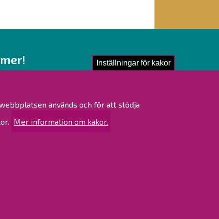
 mer!
Inställningar för kakor
ling av personuppgifter
nglighetsutlåtande
r webbplatsen används och för att stödja
ta
or.
Mer information om kakor.