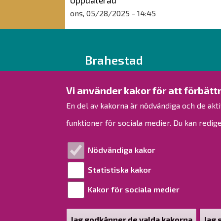
Uppdaterad
ons, 05/28/2025 - 14:45
Brahestad
Rantakatu 50
Vi använder kakor för att förbä
PB 62
En del av kakorna är nödvändiga och de akti
92100 Brahestad
funktioner för sociala medier. Du kan redige
Finland
Nödvändiga kakor
Tfn 08 439 3111 (växel)
samtal från utlandet + 358 8 558 410
Statistiska kakor
kirjaamo@raahe.fi
Kakor för sociala medier
FO-nummer: 1791817-6
Jag godkänner de valda kakorna
Jag 
Åter