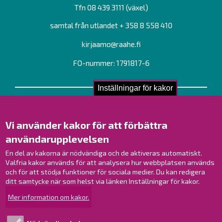
Tfn 08 439 3111 (växel)
samtal från utlandet + 358 8 558 410
kirjaamo@raahe.fi
FO-nummer: 1791817-6
Inställningar för kakor
Kontakta oss!
Kontakt
Vi använder kakor för att förbättra
Verksamhetsställen
användarupplevelsen
Kontaktuppgifter till personalen
En del av kakorna är nödvändiga och de aktiveras automatiskt.
Guidekarta
Valfria kakor används för att analysera hur webbplatsen används
och för att stödja funktioner för sociala medier. Du kan redigera
Brahestad på Facebook
ditt samtycke när som helst via länken Inställningar för kakor.
Brahestad på Instagram
Mer information om kakor.
Brahestad på LinkedIn
Brahestad på YouTube