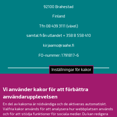
92100 Brahestad
Finland
Tfn 08 439 3111 (växel)
samtal från utlandet + 358 8 558 410
kirjaamo@raahe.fi
FO-nummer: 1791817-6
Inställningar för kakor
Kontakta oss!
Kontakt
Vi använder kakor för att förbättra
Verksamhetsställen
användarupplevelsen
Kontaktuppgifter till personalen
Guidekarta
En del av kakorna är nödvändiga och de aktiveras automatiskt.
Valfria kakor används för att analysera hur webbplatsen används
och för att stödja funktioner för sociala medier. Du kan redigera
Brahestad på Facebook