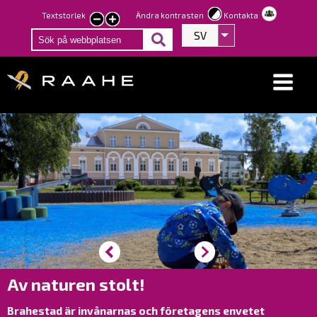
Hoppa
Textstorlek
Ändra kontrasten
Kontakta
smaller
larger
till
SV
Visa fler åtgärder
text
text
huvudinnehåll
Av naturen stolt!
Brahestad är invånarnas och företagens envetet