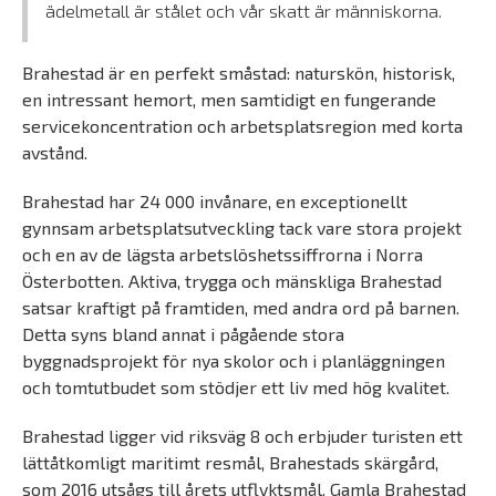
ädelmetall är stålet och vår skatt är människorna.
Brahestad är en perfekt småstad: naturskön, historisk,
en intressant hemort, men samtidigt en fungerande
servicekoncentration och arbetsplatsregion med korta
avstånd.
Brahestad har 24 000 invånare, en exceptionellt
gynnsam arbetsplatsutveckling tack vare stora projekt
och en av de lägsta arbetslöshetssiffrorna i Norra
Österbotten. Aktiva, trygga och mänskliga Brahestad
satsar kraftigt på framtiden, med andra ord på barnen.
Detta syns bland annat i pågående stora
byggnadsprojekt för nya skolor och i planläggningen
och tomtutbudet som stödjer ett liv med hög kvalitet.
Brahestad ligger vid riksväg 8 och erbjuder turisten ett
lättåtkomligt maritimt resmål, Brahestads skärgård,
som 2016 utsågs till årets utflyktsmål. Gamla Brahestad