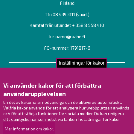
Finland
Tfn 08 439 3111 (växel)
samtal från utlandet + 358 8 558 410
kirjaamo@raahe.fi
FO-nummer: 1791817-6
Inställningar för kakor
Kontakta oss!
Kontakt
Vi använder kakor för att förbättra
Verksamhetsställen
användarupplevelsen
Kontaktuppgifter till personalen
En del av kakorna är nödvändiga och de aktiveras automatiskt.
Guidekarta
Valfria kakor används för att analysera hur webbplatsen används
och för att stödja funktioner för sociala medier. Du kan redigera
Brahestad på Facebook
ditt samtycke när som helst via länken Inställningar för kakor.
Brahestad på Instagram
Mer information om kakor.
Brahestad på LinkedIn