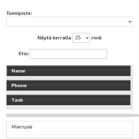
Toimipiste:
Näytä kerralla
riviä
Etsi:
Name
Phone
Task
Mäenpää