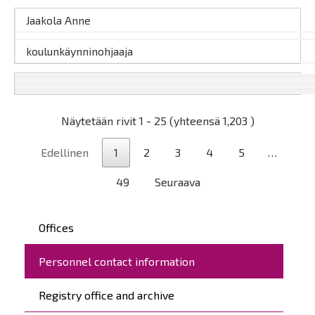
Jaakola Anne
koulunkäynninohjaaja
Näytetään rivit 1 - 25 (yhteensä 1,203 )
Edellinen
1
2
3
4
5
…
49
Seuraava
Päävalikko
Offices
Personnel contact information
Registry office and archive