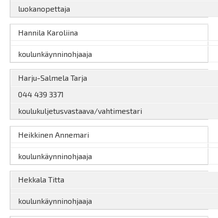
luokanopettaja
Hannila Karoliina
koulunkäynninohjaaja
Harju-Salmela Tarja
044 439 3371
koulukuljetusvastaava/vahtimestari
Heikkinen Annemari
koulunkäynninohjaaja
Hekkala Titta
koulunkäynninohjaaja