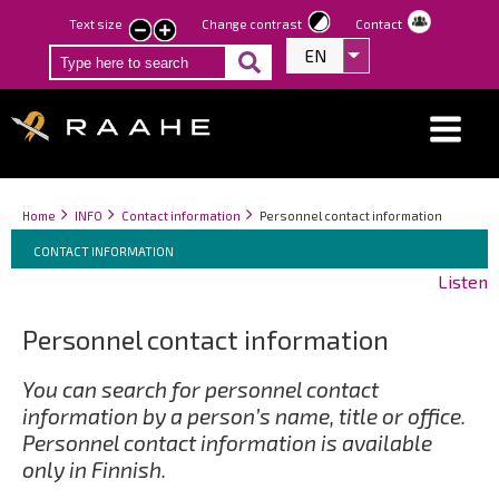
Skip
Text size
Change contrast
Contact
smaller
larger
to
EN
List additional act
text
text
main
content
Breadcrumbs
You
Home
INFO
Contact information
Personnel contact information
Breadcrumbs
are
You
CONTACT INFORMATION
here:
are
Listen
here:
Personnel contact information
You can search for personnel contact
information by a person’s name, title or office.
Personnel contact information is available
only in Finnish.