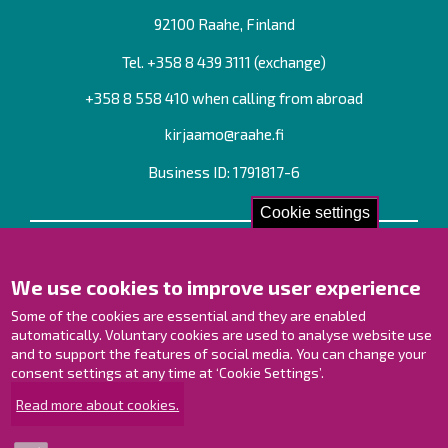
92100 Raahe, Finland
Tel. +358
8 439 3111
(exchange)
+358 8 558 410 when calling from abroad
kirjaamo@raahe.fi
Business ID: 1791817-6
Cookie settings
Contact us!
We use cookies to improve user experience
Contact Page
Offices
Some of the cookies are essential and they are enabled
Personnel contact information
automatically. Voluntary cookies are used to analyse website use
and to support the features of social media. You can change your
Guide map
consent settings at any time at ‘Cookie Settings’.
Raahe on Facebook
Read more about cookies.
Raahe in Instagram