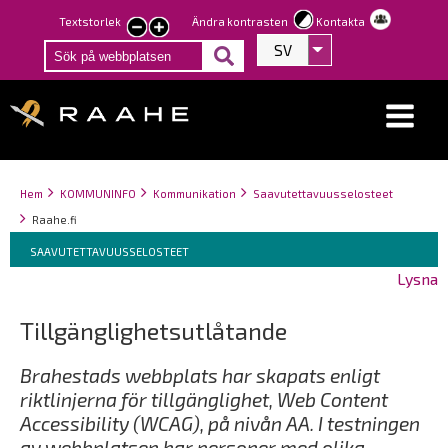
Hoppa
Textstorlek
Ändra kontrasten
Kontakta
smaller
larger
till
SV
Visa fler åtgärder
text
text
huvudinnehåll
Länkstigar
You
Hem
KOMMUNINFO
Kommunikation
Saavutettavuusselosteet
are
Raahe.fi
here:
Breadcrumbs
You
SAAVUTETTAVUUSSELOSTEET
are
Lysna
here:
Tillgänglighetsutlåtande
Brahestads webbplats har skapats enligt
riktlinjerna för tillgänglighet, Web Content
Accessibility (WCAG), på nivån AA. I testningen
av webbplatsen har personer med olika