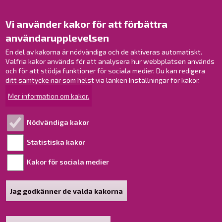
Kontakta oss!
Kontakt
Vi använder kakor för att förbättra
Verksamhetsställen
användarupplevelsen
Kontaktuppgifter till personalen
En del av kakorna är nödvändiga och de aktiveras automatiskt.
Guidekarta
Valfria kakor används för att analysera hur webbplatsen används
och för att stödja funktioner för sociala medier. Du kan redigera
Brahestad på Facebook
ditt samtycke när som helst via länken Inställningar för kakor.
Brahestad på Instagram
Mer information om kakor.
Brahestad på LinkedIn
Brahestad på YouTube
Nödvändiga kakor
Statistiska kakor
Läs mer!
Kakor för sociala medier
Behandling av personuppgifter
Tillgänglighetsutlåtande
Jag godkänner de valda kakorna
Sidkarta