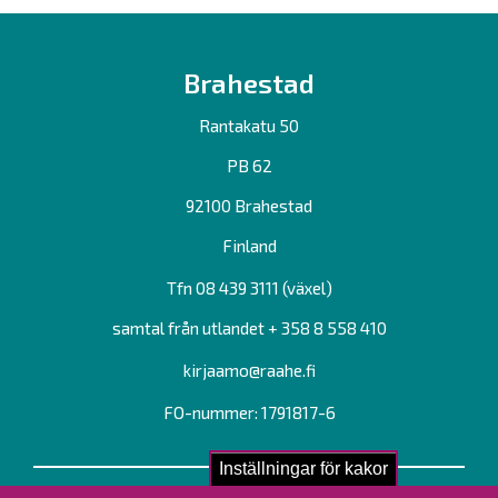
Brahestad
Rantakatu 50
PB 62
92100 Brahestad
Finland
Tfn 08 439 3111 (växel)
samtal från utlandet + 358 8 558 410
kirjaamo@raahe.fi
FO-nummer: 1791817-6
Inställningar för kakor