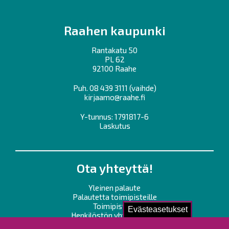
Raahen kaupunki
Rantakatu 50
PL 62
92100 Raahe
Puh.
08 439 3111
(vaihde)
kirjaamo@raahe.fi
Y-tunnus: 1791817-6
Laskutus
Ota yhteyttä!
Yleinen palaute
Palautetta toimipisteille
Toimipisteet
Evästeasetukset
Henkilöstön yhteystiedot
Opaskartta