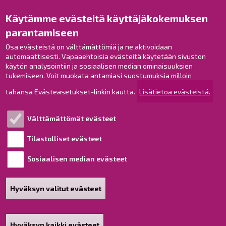
Käytämme evästeitä käyttäjäkokemuksen
Raahe Facebookissa
parantamiseen
Raahe Instagramissa
Osa evästeistä on välttämättömiä ja ne aktivoidaan
Raahe LinkedInissä
automaattisesti. Vapaaehtoisia evästeitä käytetään sivuston
Raahe YouTubessa
käytön analysointiin ja sosiaalisen median ominaisuuksien
tukemiseen. Voit muokata antamiasi suostumuksia milloin
tahansa Evästeasetukset-linkin kautta.
Lisätietoa evästeistä.
Tutustu!
Välttämättömät evästeet
Esityslistat ja pöytäkirjat
Viranhaltijapäätökset
Tilastolliset evästeet
Kuulutukset
Sosiaalisen median evästeet
Henkilötietojen käsittely
Saavutettavuusseloste
Hyväksyn valitut evästeet
Sivukartta
Tietoa sivustosta
Hyväksyn kaikki evästeet
Poista hyväksyntä