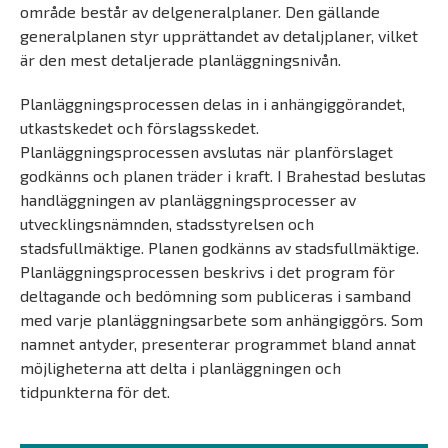
område består av delgeneralplaner. Den gällande
generalplanen styr upprättandet av detaljplaner, vilket
är den mest detaljerade planläggningsnivån.
Planläggningsprocessen delas in i anhängiggörandet,
utkastskedet och förslagsskedet.
Planläggningsprocessen avslutas när planförslaget
godkänns och planen träder i kraft. I Brahestad beslutas
handläggningen av planläggningsprocesser av
utvecklingsnämnden, stadsstyrelsen och
stadsfullmäktige. Planen godkänns av stadsfullmäktige.
Planläggningsprocessen beskrivs i det program för
deltagande och bedömning som publiceras i samband
med varje planläggningsarbete som anhängiggörs. Som
namnet antyder, presenterar programmet bland annat
möjligheterna att delta i planläggningen och
tidpunkterna för det.