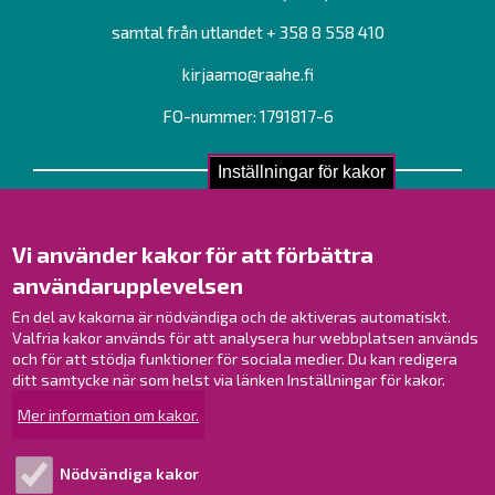
samtal från utlandet + 358 8 558 410
kirjaamo@raahe.fi
FO-nummer: 1791817-6
Inställningar för kakor
Kontakta oss!
Kontakt
Vi använder kakor för att förbättra
Verksamhetsställen
användarupplevelsen
Kontaktuppgifter till personalen
Guidekarta
En del av kakorna är nödvändiga och de aktiveras automatiskt.
Valfria kakor används för att analysera hur webbplatsen används
och för att stödja funktioner för sociala medier. Du kan redigera
Brahestad på Facebook
ditt samtycke när som helst via länken Inställningar för kakor.
Brahestad på Instagram
Mer information om kakor.
Brahestad på LinkedIn
Brahestad på YouTube
Nödvändiga kakor