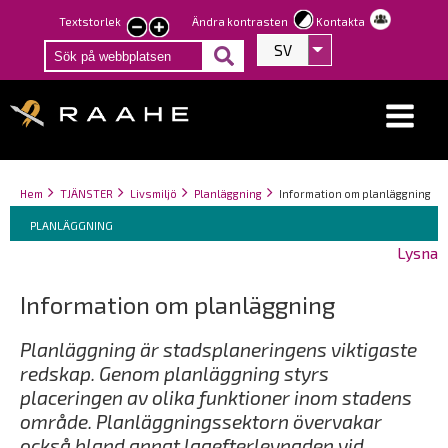
Hoppa
Textstorlek
Ändra kontrasten
Kontakta
smaller
larger
till
SV
Visa fler åtgärder
text
text
huvudinnehåll
Länkstigar
You
Hem
TJÄNSTER
Livsmiljö
Planläggning
Information om planläggning
Breadcrumbs
are
You
PLANLÄGGNING
here:
are
Lysna
here:
Information om planläggning
Planläggning är stadsplaneringens viktigaste
redskap. Genom planläggning styrs
placeringen av olika funktioner inom stadens
område. Planläggningssektorn övervakar
också bland annat lagefterlevnaden vid