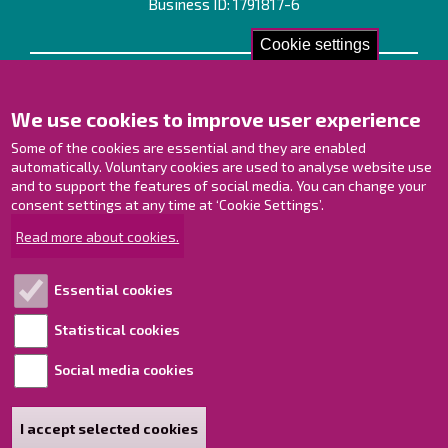
Business ID: 1791817-6
Cookie settings
Contact us!
We use cookies to improve user experience
Contact Page
Offices
Some of the cookies are essential and they are enabled
Personnel contact information
automatically. Voluntary cookies are used to analyse website use
and to support the features of social media. You can change your
Guide map
consent settings at any time at ‘Cookie Settings’.
Raahe on Facebook
Read more about cookies.
Raahe in Instagram
Raahe on LinkedIn
Essential cookies
Raahe on YouTube
Statistical cookies
Social media cookies
Explore!
Accessibility statement
I accept selected cookies