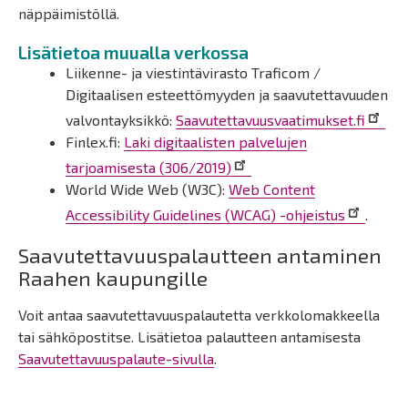
näppäimistöllä.
Lisätietoa muualla verkossa
Liikenne- ja viestintävirasto Traficom /
Digitaalisen esteettömyyden ja saavutettavuuden
valvontayksikkö:
Saavutettavuusvaatimukset.fi
Finlex.fi:
Laki digitaalisten palvelujen
tarjoamisesta (306/2019)
World Wide Web (W3C):
Web Content
Accessibility Guidelines (WCAG) -ohjeistus
.
Saavutettavuuspalautteen antaminen
Raahen kaupungille
Voit antaa saavutettavuuspalautetta verkkolomakkeella
tai sähköpostitse. Lisätietoa palautteen antamisesta
Saavutettavuuspalaute-sivulla
.
Päävalikko