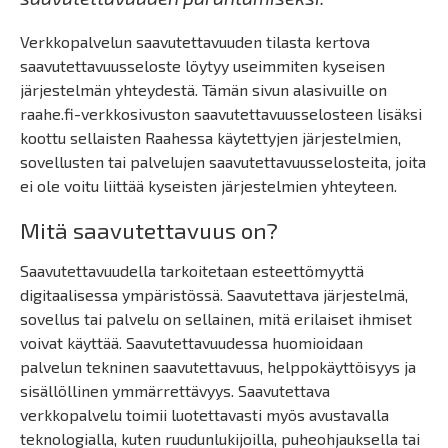
Verkkopalvelun saavutettavuuden tilasta kertova
saavutettavuusseloste löytyy useimmiten kyseisen
järjestelmän yhteydestä. Tämän sivun alasivuille on
raahe.fi-verkkosivuston saavutettavuusselosteen lisäksi
koottu sellaisten Raahessa käytettyjen järjestelmien,
sovellusten tai palvelujen saavutettavuusselosteita, joita
ei ole voitu liittää kyseisten järjestelmien yhteyteen.
Mitä saavutettavuus on?
Saavutettavuudella tarkoitetaan esteettömyyttä
digitaalisessa ympäristössä. Saavutettava järjestelmä,
sovellus tai palvelu on sellainen, mitä erilaiset ihmiset
voivat käyttää. Saavutettavuudessa huomioidaan
palvelun tekninen saavutettavuus, helppokäyttöisyys ja
sisällöllinen ymmärrettävyys. Saavutettava
verkkopalvelu toimii luotettavasti myös avustavalla
teknologialla, kuten ruudunlukijoilla, puheohjauksella tai