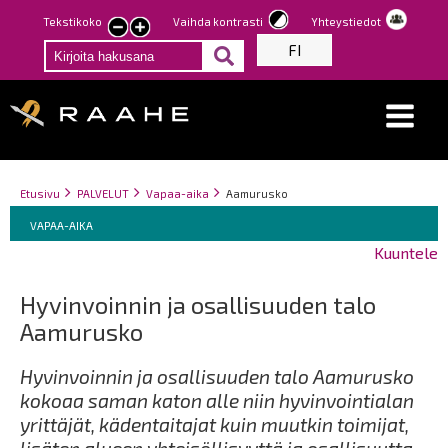
Hyppää
Tekstikoko
Vaihda kontrasti
Yhteystiedot
Pienennä
Suurenna
pääsisältöön
FI
tekstin
tekstin
kokoa
kokoa
Breadcrumbs
You
Etusivu
PALVELUT
Vapaa-aika
Aamurusko
Breadcrumbs
are
You
VAPAA-AIKA
here:
are
Kuuntele
here:
Hyvinvoinnin ja osallisuuden talo
Aamurusko
Hyvinvoinnin ja osallisuuden talo Aamurusko
kokoaa saman katon alle niin hyvinvointialan
yrittäjät, kädentaitajat kuin muutkin toimijat,