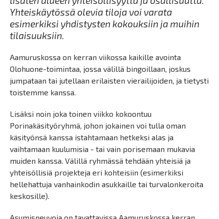
lisäten alueen yhteisöllisyyttä ja osallisuutta.
Yhteiskäytössä olevia tiloja voi varata
esimerkiksi yhdistysten kokouksiin ja muihin
tilaisuuksiin.
Aamuruskossa on kerran viikossa kaikille avointa
Olohuone-toimintaa, jossa välillä bingoillaan, joskus
jumpataan tai jutellaan erilaisten vierailijoiden, ja tietysti
toistemme kanssa.
Lisäksi noin joka toinen viikko kokoontuu
Porinakäsityöryhmä, johon jokainen voi tulla oman
käsityönsä kanssa istahtamaan hetkeksi alas ja
vaihtamaan kuulumisia - tai vain porisemaan mukavia
muiden kanssa. Välillä ryhmässä tehdään yhteisiä ja
yhteisöllisiä projekteja eri kohteisiin (esimerkiksi
hellehattuja vanhainkodin asukkaille tai turvalonkeroita
keskosille).
Asumisneuvoja on tavattavissa Aamuruskossa kerran