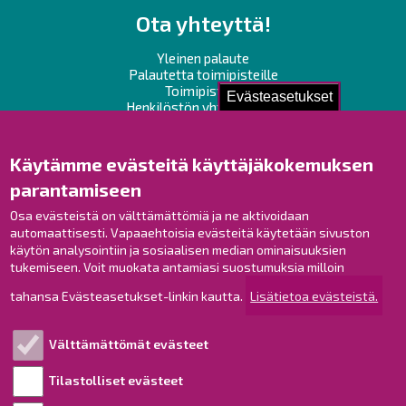
Ota yhteyttä!
Yleinen palaute
Palautetta toimipisteille
Toimipisteet
Evästeasetukset
Henkilöstön yhteystiedot
Opaskartta
Käytämme evästeitä käyttäjäkokemuksen
Raahe Facebookissa
parantamiseen
Raahe Instagramissa
Raahe LinkedInissä
Osa evästeistä on välttämättömiä ja ne aktivoidaan
automaattisesti. Vapaaehtoisia evästeitä käytetään sivuston
Raahe YouTubessa
käytön analysointiin ja sosiaalisen median ominaisuuksien
tukemiseen. Voit muokata antamiasi suostumuksia milloin
tahansa Evästeasetukset-linkin kautta.
Lisätietoa evästeistä.
Tutustu!
Välttämättömät evästeet
Esityslistat ja pöytäkirjat
Viranhaltijapäätökset
Tilastolliset evästeet
Kuulutukset