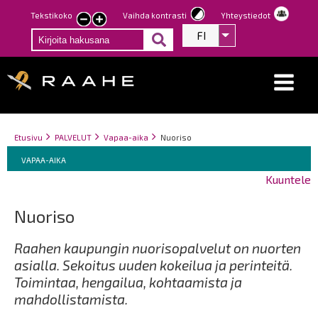
Hyppää
Tekstikoko
Vaihda kontrasti
Yhteystiedot
Pienennä
Suurenna
pääsisältöön
FI
Listaa lisätoiminno
tekstin
tekstin
kokoa
kokoa
Breadcrumbs
You
Etusivu
PALVELUT
Vapaa-aika
Nuoriso
Breadcrumbs
are
You
VAPAA-AIKA
here:
are
Kuuntele
here:
Nuoriso
Raahen kaupungin nuorisopalvelut on nuorten
asialla. Sekoitus uuden kokeilua ja perinteitä.
Toimintaa, hengailua, kohtaamista ja
mahdollistamista.