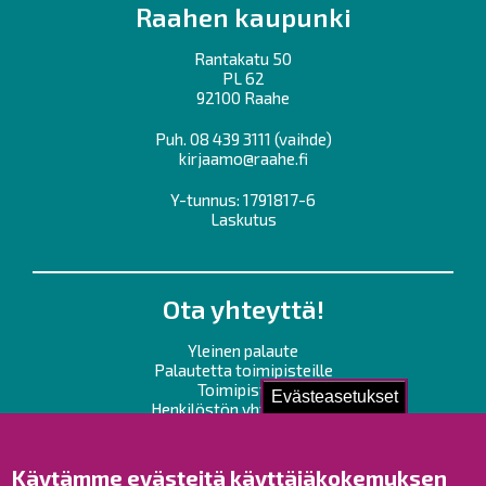
Raahen kaupunki
Rantakatu 50
PL 62
92100 Raahe
Puh.
08 439 3111
(vaihde)
kirjaamo@raahe.fi
Y-tunnus: 1791817-6
Laskutus
Ota yhteyttä!
Yleinen palaute
Palautetta toimipisteille
Toimipisteet
Evästeasetukset
Henkilöstön yhteystiedot
Opaskartta
Käytämme evästeitä käyttäjäkokemuksen
Raahe Facebookissa