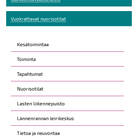
Vuokrattavat nuorisotilat
Päävalikko
Kesätoimintaa
Toiminta
Tapahtumat
Nuorisotilat
Lasten liikennepuisto
Lännenrannan leirikeskus
Tietoa ja neuvontaa