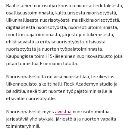
Raahelainen nuorisotyö koostuu nuorisotiedotuksesta,
osallisuustoiminnasta, kulttuurisesta nuorisotyöstä,
liikunnallisesta nuorisotyöstä, musiikkinuorisotyöstä,
digitaalisesta nuorisotyöstä, nuorisotilatoiminnasta,
moottoripajatoiminnasta, järjestöjen tukemisesta,
ehkäisevästä ja erityisnuorisotyöstä, etsivästä
nuorisotyöstä ja nuorten työpajatoiminnasta.
Kaupungissa toimii 15-jäseninen nuorisovaltuusto joka
pitää toimistoa Friemanin talolla.
Nuorisopalveluilla on viisi nuorisotilaa, leirikeskus,
liikennepuisto, skeittihalli, Rock Academyn studio ja
bänditila, sekä tilat nuorten työpajatoiminnalle ja
etsivälle nuorisotyölle.
Nuorisopalvelut myös
avustaa
nuorisotoimintaa
järjestäviä yhdistyksiä, järjestöjä ja nuorten vapaita
toimintaryhmiä.