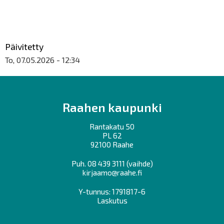
Päivitetty
To, 07.05.2026 - 12:34
Raahen kaupunki
Rantakatu 50
PL 62
92100 Raahe
Puh.
08 439 3111
(vaihde)
kirjaamo@raahe.fi
Y-tunnus: 1791817-6
Laskutus