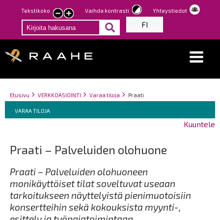
Hyppää
Tekstikoko
Vaihda kontrasti
Yhteystiedot
Pienennä
Suurenna
pääsisältöön
FI
tekstin
tekstin
kokoa
kokoa
Breadcrumbs
You
Etusivu
VERKKOASIOINTI
Varaa tiloja
Praati
Breadcrumbs
are
You
VARAA TILOJA
here:
are
Kuuntele
here:
Praati – Palveluiden olohuone
Praati – Palveluiden olohuoneen
m
onikäyttöiset tilat soveltuvat useaan
tarkoitukseen näyttelyistä pienimuotoisiin
konsertteihin sekä kokouksista myynti-,
esittely ja työpajatoimintaan.