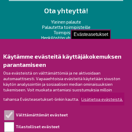
Ota yhteyttä!
Yleinen palaute
Palautetta toimipisteille
Toimipisteet
Evästeasetukset
Henkilöstön yhteystiedot
Opaskartta
Käytämme evästeitä käyttäjäkokemuksen
Raahe Facebookissa
parantamiseen
Raahe Instagramissa
Raahe LinkedInissä
Osa evästeistä on välttämättömiä ja ne aktivoidaan
automaattisesti. Vapaaehtoisia evästeitä käytetään sivuston
Raahe YouTubessa
käytön analysointiin ja sosiaalisen median ominaisuuksien
tukemiseen. Voit muokata antamiasi suostumuksia milloin
tahansa Evästeasetukset-linkin kautta.
Lisätietoa evästeistä.
Tutustu!
Välttämättömät evästeet
Esityslistat ja pöytäkirjat
Viranhaltijapäätökset
Tilastolliset evästeet