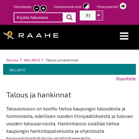
Hyppää
Tekstikoko
Vaihda kontrasti
Yhteystiedot
Pienennä
Suurenna
pääsisältöön
FI
Listaa lisätoiminno
tekstin
tekstin
kokoa
kokoa
Breadcrumbs
You
Etusivu
HALLINTO
Talous ja hankinnat
Breadcrumbs
are
You
HALLINTO
here:
are
Kuuntele
here:
Talous ja hankinnat
Talousosioon on koottu tietoa kaupungin taloudesta ja
toiminnasta, edellisen vuoden tilinpäätöksestä ja tulevan
vuoden talousarviosta. Hankintaosio sisältää tietoa
kaupungin hankintapalveluista ja ohjeistusta
tarjouskilpailutuksiin osallistumisesta.