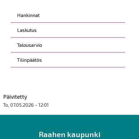
Päävalikko
Hankinnat
Laskutus
Talousarvio
Tilinpäätös
Päivitetty
To, 07.05.2026 - 12:01
Raahen kaupunki