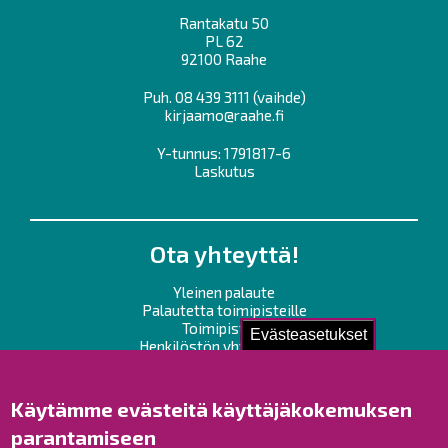
Rantakatu 50
PL 62
92100 Raahe
Puh.
08 439 3111
(vaihde)
kirjaamo@raahe.fi
Y-tunnus: 1791817-6
Laskutus
Ota yhteyttä!
Yleinen palaute
Palautetta toimipisteille
Toimipisteet
Evästeasetukset
Henkilöstön yhteystiedot
Opaskartta
Käytämme evästeitä käyttäjäkokemuksen
Raahe Facebookissa
parantamiseen
Raahe Instagramissa