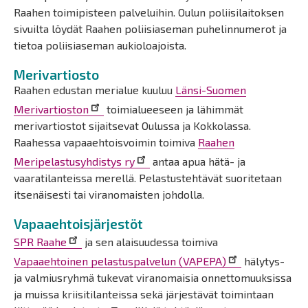
Raahen toimipisteen palveluihin. Oulun poliisilaitoksen
sivuilta löydät Raahen poliisiaseman puhelinnumerot ja
tietoa poliisiaseman aukioloajoista.
Merivartiosto
Raahen edustan merialue kuuluu
Länsi-Suomen
Merivartioston
toimialueeseen ja lähimmät
merivartiostot sijaitsevat Oulussa ja Kokkolassa.
Raahessa vapaaehtoisvoimin toimiva
Raahen
Meripelastusyhdistys ry
antaa apua hätä- ja
vaaratilanteissa merellä. Pelastustehtävät suoritetaan
itsenäisesti tai viranomaisten johdolla.
Vapaaehtoisjärjestöt
SPR Raahe
ja sen alaisuudessa toimiva
Vapaaehtoinen pelastuspalvelun (VAPEPA)
hälytys-
ja valmiusryhmä tukevat viranomaisia onnettomuuksissa
ja muissa kriisitilanteissa sekä järjestävät toimintaan