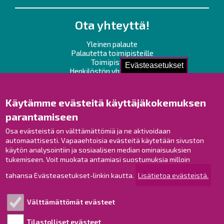
Ota yhteyttä!
Yleinen palaute
Palautetta toimipisteille
Toimipisteet
Evästeasetukset
Henkilöstön yhteystiedot
Opaskartta
Käytämme evästeitä käyttäjäkokemuksen
Raahe Facebookissa
parantamiseen
Raahe Instagramissa
Osa evästeistä on välttämättömiä ja ne aktivoidaan
Raahe LinkedInissä
automaattisesti. Vapaaehtoisia evästeitä käytetään sivuston
Raahe YouTubessa
käytön analysointiin ja sosiaalisen median ominaisuuksien
tukemiseen. Voit muokata antamiasi suostumuksia milloin
tahansa Evästeasetukset-linkin kautta.
Lisätietoa evästeistä.
Tutustu!
Välttämättömät evästeet
Esityslistat ja pöytäkirjat
Viranhaltijapäätökset
Tilastolliset evästeet