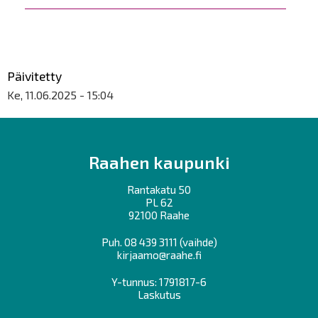
Päivitetty
Ke, 11.06.2025 - 15:04
Raahen kaupunki
Rantakatu 50
PL 62
92100 Raahe
Puh.
08 439 3111
(vaihde)
kirjaamo@raahe.fi
Y-tunnus: 1791817-6
Laskutus