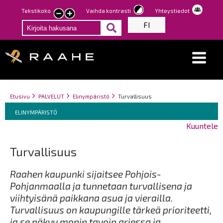
Hyppää
Tekstikoko
Vaihda kontrasti
Yhteystiedot
Pienennä
Suurenna
pääsisältöön
FI
tekstin
tekstin
kokoa
kokoa
Breadcrumbs
You
Etusivu
PALVELUT
Elinympäristö
Turvallisuus
Breadcrumbs
are
You
ELINYMPÄRISTÖ
here:
are
Kuuntele
here:
Turvallisuus
Raahen kaupunki sijaitsee Pohjois-
Pohjanmaalla ja tunnetaan turvallisena ja
viihtyisänä paikkana asua ja vierailla.
Turvallisuus on kaupungille tärkeä prioriteetti,
ja se näkyy monin tavoin arjessa ja