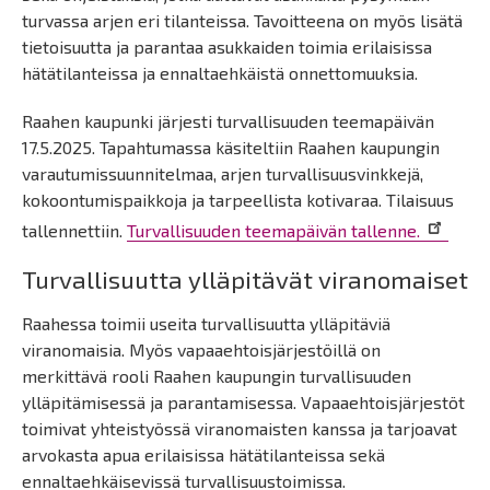
turvassa arjen eri tilanteissa. Tavoitteena on myös lisätä
tietoisuutta ja parantaa asukkaiden toimia erilaisissa
hätätilanteissa ja ennaltaehkäistä onnettomuuksia.
Raahen kaupunki järjesti turvallisuuden teemapäivän
17.5.2025. Tapahtumassa käsiteltiin Raahen kaupungin
varautumissuunnitelmaa, arjen turvallisuusvinkkejä,
kokoontumispaikkoja ja tarpeellista kotivaraa. Tilaisuus
tallennettiin.
Turvallisuuden teemapäivän tallenne.
Turvallisuutta ylläpitävät viranomaiset
Raahessa toimii useita turvallisuutta ylläpitäviä
viranomaisia. Myös vapaaehtoisjärjestöillä on
merkittävä rooli Raahen kaupungin turvallisuuden
ylläpitämisessä ja parantamisessa. Vapaaehtoisjärjestöt
toimivat yhteistyössä viranomaisten kanssa ja tarjoavat
arvokasta apua erilaisissa hätätilanteissa sekä
ennaltaehkäisevissä turvallisuustoimissa.