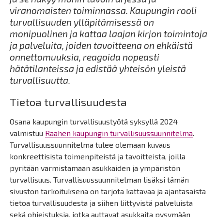
viranomaisten toiminnassa. Kaupungin rooli
turvallisuuden ylläpitämisessä on
monipuolinen ja kattaa laajan kirjon toimintoja
ja palveluita, joiden tavoitteena on ehkäistä
onnettomuuksia, reagoida nopeasti
hätätilanteissa ja edistää yhteisön yleistä
turvallisuutta.
Tietoa turvallisuudesta
Osana kaupungin turvallisuustyötä syksyllä 2024
valmistuu
Raahen kaupungin turvallisuussuunnitelma
.
Turvallisuussuunnitelma tulee olemaan kuvaus
konkreettisista toimenpiteistä ja tavoitteista, joilla
pyritään varmistamaan asukkaiden ja ympäristön
turvallisuus. Turvallisuussuunnitelman lisäksi tämän
sivuston tarkoituksena on tarjota kattavaa ja ajantasaista
tietoa turvallisuudesta ja siihen liittyvistä palveluista
sekä ohjeistuksia, jotka auttavat asukkaita pysymään