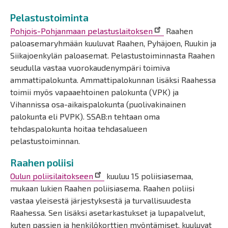
Pelastustoiminta
Pohjois-Pohjanmaan pelastuslaitoksen
Raahen
paloasemaryhmään kuuluvat Raahen, Pyhäjoen, Ruukin ja
Siikajoenkylän paloasemat. Pelastustoiminnasta Raahen
seudulla vastaa vuorokaudenympäri toimiva
ammattipalokunta. Ammattipalokunnan lisäksi Raahessa
toimii myös vapaaehtoinen palokunta (VPK) ja
Vihannissa osa-aikaispalokunta (puolivakinainen
palokunta eli PVPK). SSAB:n tehtaan oma
tehdaspalokunta hoitaa tehdasalueen
pelastustoiminnan.
Raahen poliisi
Oulun poliisilaitokseen
kuuluu 15 poliisiasemaa,
mukaan lukien Raahen poliisiasema. Raahen poliisi
vastaa yleisestä järjestyksestä ja turvallisuudesta
Raahessa. Sen lisäksi asetarkastukset ja lupapalvelut,
kuten passien ja henkilökorttien myöntämiset, kuuluvat