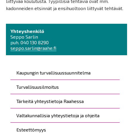
liittyvää koulutusta. Tyypillisiä tehtäviä ovat mm.
kadonneiden etsinnät ja ensihuoltoon liittyvät tehtävät.
Yhteyshenkilö
Seppo Sarlin
puh. 040 130 8290
seppo.sarlin@raahe.fi
Päävalikko
Kaupungin turvallisuussuunnitelma
Turvallisuusilmoitus
Tärkeitä yhteystietoja Raahessa
Valtakunnallisia yhteystietoja ja ohjeita
Esteettömyys