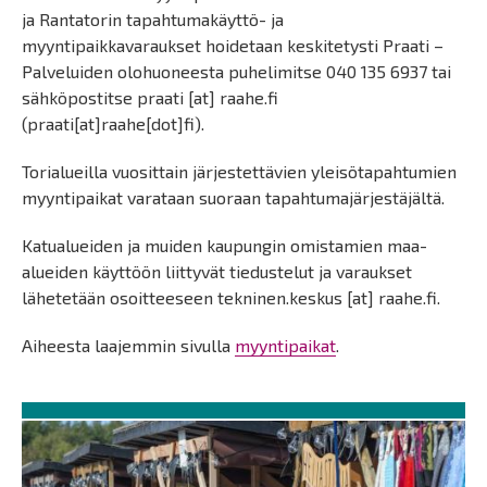
ja Rantatorin tapahtumakäyttö- ja
myyntipaikkavaraukset hoidetaan keskitetysti Praati –
Palveluiden olohuoneesta puhelimitse 040 135 6937 tai
sähköpostitse
praati
[at]
raahe.fi
(praati[at]raahe[dot]fi)
.
Torialueilla vuosittain järjestettävien yleisötapahtumien
myyntipaikat varataan suoraan tapahtumajärjestäjältä.
Katualueiden ja muiden kaupungin omistamien maa-
alueiden käyttöön liittyvät tiedustelut ja varaukset
lähetetään osoitteeseen
tekninen.keskus
[at]
raahe.fi
.
Aiheesta laajemmin sivulla
myyntipaikat
.