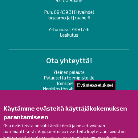
92100 Raahe
Puh.
08 439 3111
(vaihde)
kirjaamo
[at]
raahe.fi
Y-tunnus: 1791817-6
Laskutus
Ota yhteyttä!
Yleinen palaute
Palautetta toimipisteille
Toimipisteet
Evästeasetukset
Henkilöstön yhteystiedot
Opaskartta
Käytämme evästeitä käyttäjäkokemuksen
Raahe Facebookissa
parantamiseen
Raahe Instagramissa
Raahe LinkedInissä
Osa evästeistä on välttämättömiä ja ne aktivoidaan
automaattisesti. Vapaaehtoisia evästeitä käytetään sivuston
Raahe YouTubessa
käytön analysointiin ja sosiaalisen median ominaisuuksien