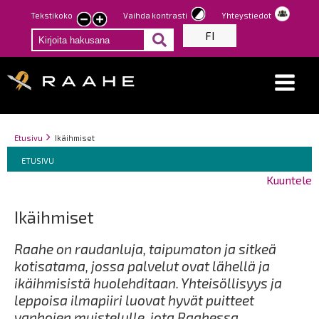
Hyppää
Tekstikoko
Vaihda kontrasti
Yhteystiedot
Pienennä
Suurenna
pääsisältöön
FI
tekstin
tekstin
kokoa
kokoa
Breadcrumbs
You
Etusivu
Ikäihmiset
Breadcrumbs
are
You
ETUSIVU
here:
are
Kuuntele
here:
Ikäihmiset
Raahe on raudanluja, taipumaton ja sitkeä
kotisatama, jossa palvelut ovat lähellä ja
ikäihmisistä huolehditaan. Yhteisöllisyys ja
leppoisa ilmapiiri luovat hyvät puitteet
vanhojen muistelulle, jota Raahessa