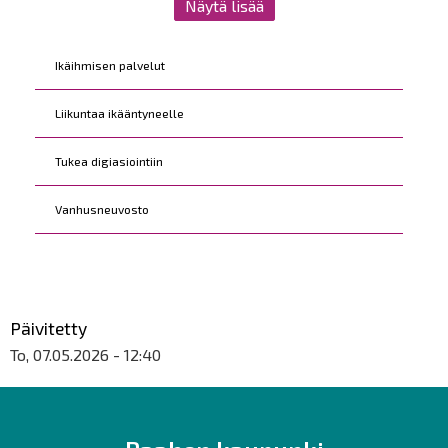
Näytä lisää
Kohderyhmät
Ikäihmisen palvelut
Liikuntaa ikääntyneelle
Tukea digiasiointiin
Vanhusneuvosto
Päivitetty
To, 07.05.2026 - 12:40