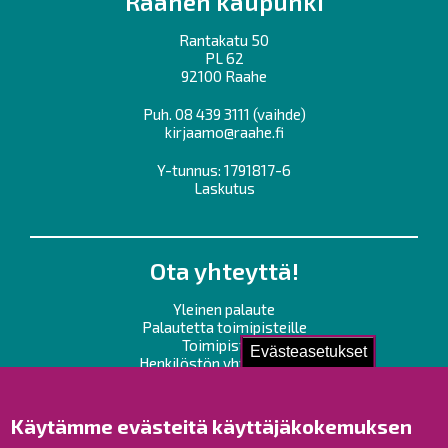
Raahen kaupunki
Rantakatu 50
PL 62
92100 Raahe
Puh.
08 439 3111
(vaihde)
kirjaamo@raahe.fi
Y-tunnus: 1791817-6
Laskutus
Ota yhteyttä!
Yleinen palaute
Palautetta toimipisteille
Toimipisteet
Evästeasetukset
Henkilöstön yhteystiedot
Opaskartta
Käytämme evästeitä käyttäjäkokemuksen
Raahe Facebookissa