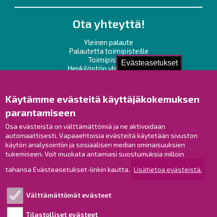
Ota yhteyttä!
Yleinen palaute
Palautetta toimipisteille
Toimipisteet
Evästeasetukset
Henkilöstön yhteystiedot
Opaskartta
Käytämme evästeitä käyttäjäkokemuksen
Raahe Facebookissa
parantamiseen
Raahe Instagramissa
Osa evästeistä on välttämättömiä ja ne aktivoidaan
Raahe LinkedInissä
automaattisesti. Vapaaehtoisia evästeitä käytetään sivuston
Raahe YouTubessa
käytön analysointiin ja sosiaalisen median ominaisuuksien
tukemiseen. Voit muokata antamiasi suostumuksia milloin
tahansa Evästeasetukset-linkin kautta.
Lisätietoa evästeistä.
Tutustu!
Välttämättömät evästeet
Esityslistat ja pöytäkirjat
Viranhaltijapäätökset
Tilastolliset evästeet