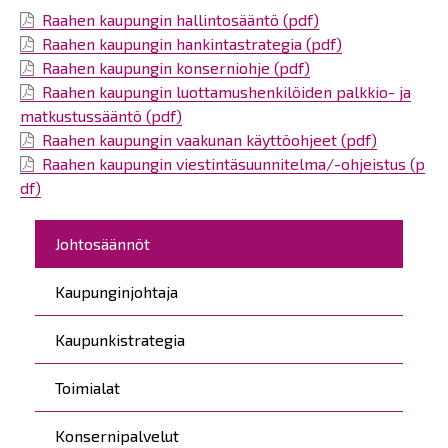
Raahen kaupungin hallintosääntö (pdf)
Raahen kaupungin hankintastrategia (pdf)
Raahen kaupungin konserniohje (pdf)
Raahen kaupungin luottamushenkilöiden palkkio- ja
matkustussääntö (pdf)
Raahen kaupungin vaakunan käyttöohjeet (pdf)
Raahen kaupungin viestintäsuunnitelma/-ohjeistus (p
df)
Päävalikko
Johtosäännöt
Kaupunginjohtaja
Kaupunkistrategia
Toimialat
Konsernipalvelut