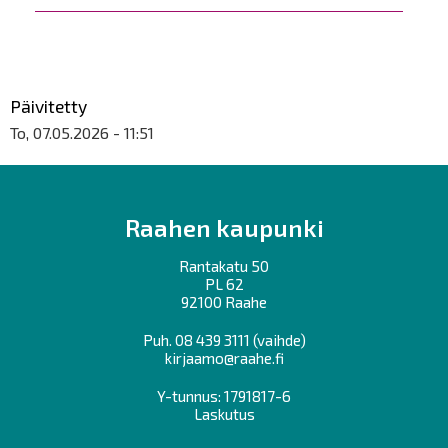
Päivitetty
To, 07.05.2026 - 11:51
Raahen kaupunki
Rantakatu 50
PL 62
92100 Raahe
Puh.
08 439 3111
(vaihde)
kirjaamo@raahe.fi
Y-tunnus: 1791817-6
Laskutus