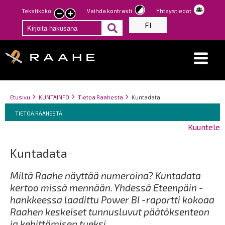
Hyppää
Tekstikoko
Vaihda kontrasti
Yhteystiedot
Pienennä
Suurenna
pääsisältöön
FI
tekstin
tekstin
kokoa
kokoa
Breadcrumbs
You
Etusivu
KUNTAINFO
Tietoa Raahesta
Kuntadata
Breadcrumbs
are
You
TIETOA RAAHESTA
here:
are
Kuuntele
here:
Kuntadata
Miltä Raahe näyttää numeroina? Kuntadata
kertoo missä mennään. Yhdessä Eteenpäin -
hankkeessa laadittu Power BI -raportti kokoaa
Raahen keskeiset tunnusluvut päätöksenteon
ja kehittämisen tueksi.