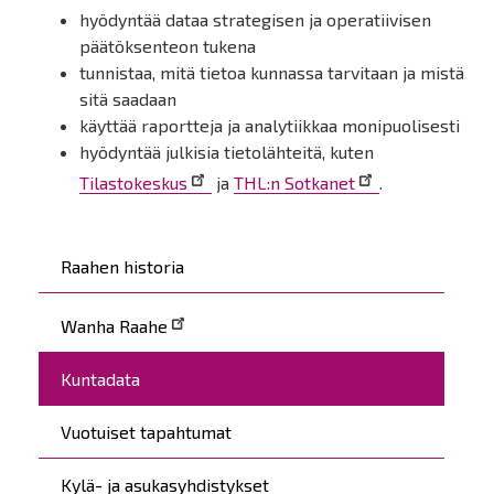
hyödyntää dataa strategisen ja operatiivisen
päätöksenteon tukena
tunnistaa, mitä tietoa kunnassa tarvitaan ja mistä
sitä saadaan
käyttää raportteja ja analytiikkaa monipuolisesti
hyödyntää julkisia tietolähteitä, kuten
Tilastokeskus
ja
THL:n Sotkanet
.
Päävalikko
Raahen historia
Wanha Raahe
Kuntadata
Vuotuiset tapahtumat
Kylä- ja asukasyhdistykset