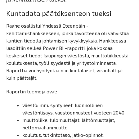
Kuntadata päätöksenteon tueksi
Raahe osallistui Yhdessä Eteenpäin -
kehittämishankkeeseen, jonka tavoitteena oli vahvistaa
kuntien tiedolla johtamisen kyvykkyyksiä. Hankkeessa
laadittiin selkeä Power BI -raportti, joka kokoaa
keskeiset tiedot kaupungin väestöstä, muuttoliikkeestä,
koulutuksesta, työllisyydestä ja yritystoiminnasta.
Raporttia voi hyödyntää niin kuntalaiset, viranhaltijat
kuin päättäjät.'
Raportin teemoja ovat:
väestö: mm. syntyneet, luonnollinen
väestönlisäys, väestöennusteet vuoteen 2040
muuttoliike: tulomuuttajat, lähtömuuttajat,
nettomaahanmuutto
koulutus: tutkintotaso, jatko-opinnot,