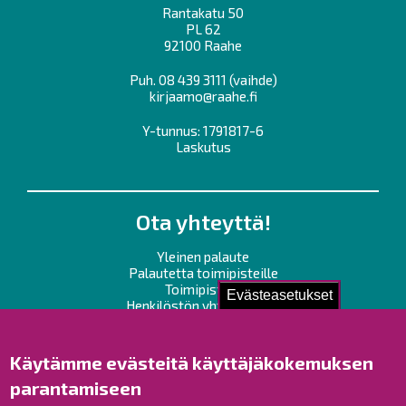
Rantakatu 50
PL 62
92100 Raahe
Puh.
08 439 3111
(vaihde)
kirjaamo@raahe.fi
Y-tunnus: 1791817-6
Laskutus
Ota yhteyttä!
Yleinen palaute
Palautetta toimipisteille
Toimipisteet
Evästeasetukset
Henkilöstön yhteystiedot
Opaskartta
Käytämme evästeitä käyttäjäkokemuksen
Raahe Facebookissa
parantamiseen
Raahe Instagramissa