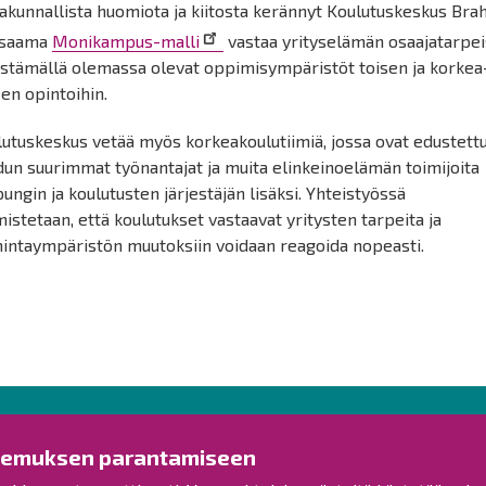
akunnallista huomiota ja kiitosta kerännyt Koulutuskeskus Bra
tsaama
Monikampus-malli
vastaa yrityselämän osaajatarpei
istämällä olemassa olevat oppimisympäristöt toisen ja korkea
en opintoihin.
utuskeskus vetää myös korkeakoulutiimiä, jossa ovat edustett
un suurimmat työnantajat ja muita elinkeinoelämän toimijoita
ungin ja koulutusten järjestäjän lisäksi. Yhteistyössä
istetaan, että koulutukset vastaavat yritysten tarpeita ja
mintaympäristön muutoksiin voidaan reagoida nopeasti.
Ota yhteyttä!
Tut
kemuksen parantamiseen