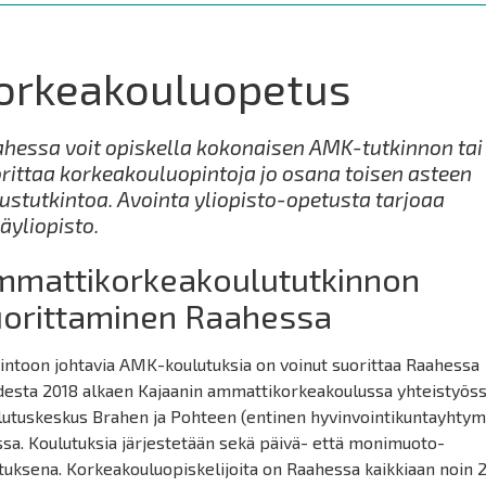
orkeakouluopetus
hessa voit opiskella kokonaisen AMK-tutkinnon tai
rittaa korkeakouluopintoja jo osana toisen asteen
ustutkintoa. Avointa yliopisto-opetusta tarjoaa
äyliopisto.
mmattikorkeakoulututkinnon
uorittaminen Raahessa
intoon johtavia AMK-koulutuksia on voinut suorittaa Raahessa
desta 2018 alkaen Kajaanin ammattikorkeakoulussa yhteistyös
lutuskeskus Brahen ja Pohteen (entinen hyvinvointikuntayhtym
sa. Koulutuksia järjestetään sekä päivä- että monimuoto-
uksena. Korkeakouluopiskelijoita on Raahessa kaikkiaan noin 