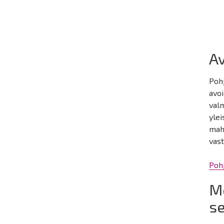
Av
Poh
avoi
valm
ylei
mahd
vast
Poh
M
se