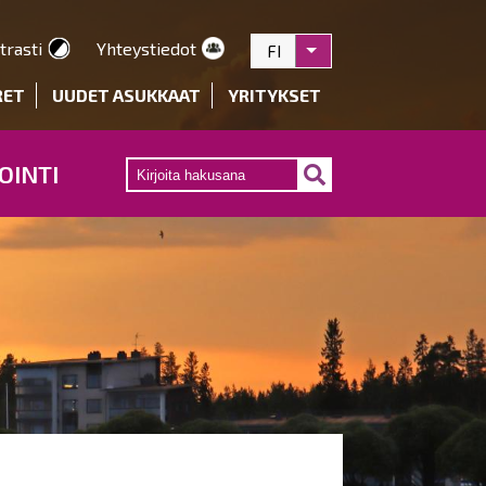
trasti
Yhteystiedot
FI
Listaa lisätoiminnot
RET
UUDET ASUKKAAT
YRITYKSET
OINTI