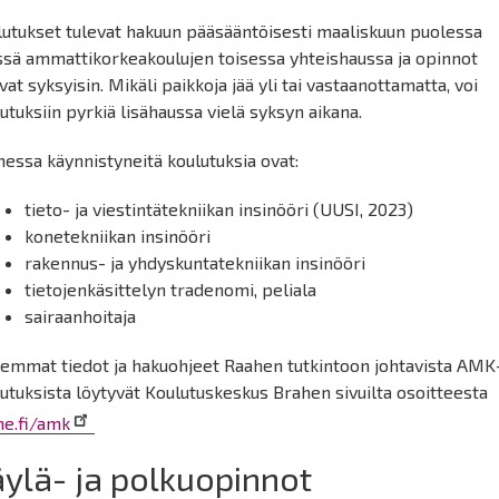
lutukset tulevat hakuun pääsääntöisesti maaliskuun puolessa
ssä ammattikorkeakoulujen toisessa yhteishaussa ja opinnot
vat syksyisin. Mikäli paikkoja jää yli tai vastaanottamatta, voi
utuksiin pyrkiä lisähaussa vielä syksyn aikana.
essa käynnistyneitä koulutuksia ovat:
tieto- ja viestintätekniikan insinööri (UUSI, 2023)
konetekniikan insinööri
rakennus- ja yhdyskuntatekniikan insinööri
tietojenkäsittelyn tradenomi, peliala
sairaanhoitaja
kemmat tiedot ja hakuohjeet Raahen tutkintoon johtavista AMK
utuksista löytyvät Koulutuskeskus Brahen sivuilta osoitteesta
he.fi/amk
ylä- ja polkuopinnot