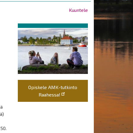
Kuuntele
Opiskele AMK-tutkinto
Raahessa!
sä
ä)
250.