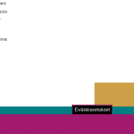
hen
siin
-
uina
Evästeasetukset
ustu!