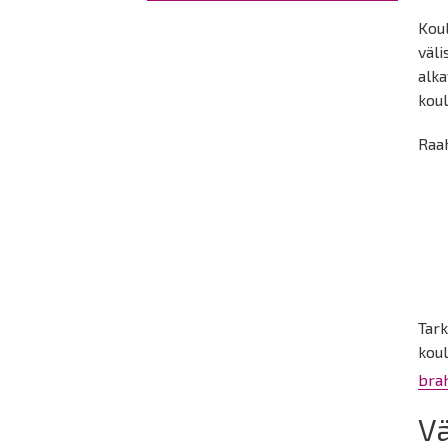
Kou
väli
alka
koul
Raah
Tar
koul
bra
Vä