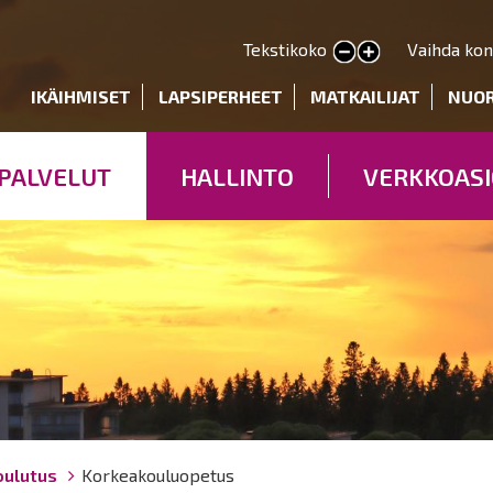
Hyppää
pääsisältöön
Tekstikoko
Vaihda kon
Pienennä tekstin kokoa
Suurenna tekstin kokoa
deryhmät
IKÄIHMISET
LAPSIPERHEET
MATKAILIJAT
NUO
PALVELUT
HALLINTO
VERKKOASI
oulutus
Korkeakouluopetus