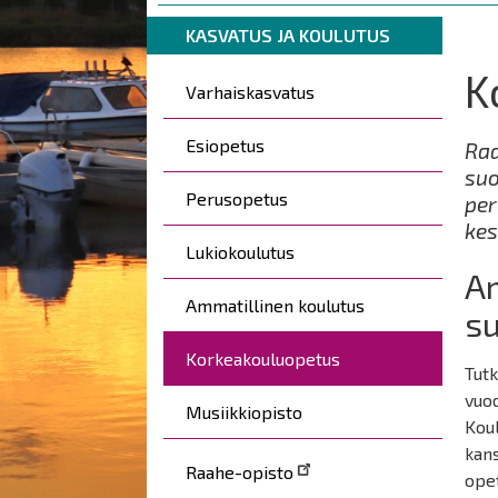
are
Breadcrumbs
You
here:
KASVATUS JA KOULUTUS
are
K
Päävalikko
here:
Varhaiskasvatus
Esiopetus
Raa
suo
Perusopetus
per
kes
Lukiokoulutus
A
Ammatillinen koulutus
s
Korkeakouluopetus
Tutk
vuo
Musiikkiopisto
Kou
kans
Raahe-opisto
opet