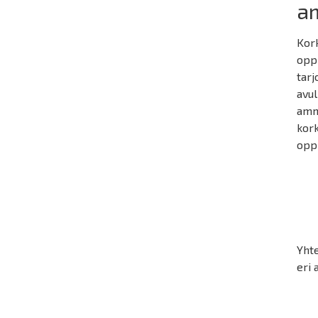
a
Kork
opp
tarj
avul
amma
kor
oppi
Yht
eri 