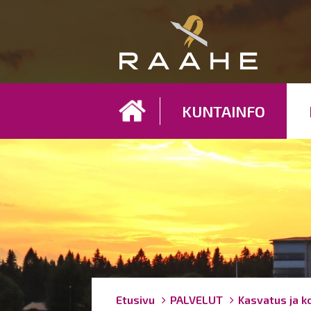
Koh
KUNTAINFO
Breadcrumbs
You
Etusivu
PALVELUT
Kasvatus ja k