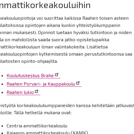
mmattikorkeakouluihin
eakouluopintoja voi suorittaa kaikissa Raahen toisen asteen
ilaitoksissa opintojen aikana kunkin yhteistyökumppanin
onnan mukaisesti. Opinnot luetaan hyväksi tutkintoon ja niiden
la on mahdollista saada suora jatko-opiskelupaikka
ttikorkeakouluun ilman valintakokeita. Lisätietoa
keakouluopintojen kytkemisestä omaan perustutkintoonsa saa
laitosten opinto-ohjaajilta.
Koulutuskeskus Brahe
Raahen Porvari- ja Kauppakoulu
Raahen lukio
eistyötä korkeakoulukumppaneiden kanssa kehitetään jatkuvast
aloille. Tällä hetkellä mukana ovat:
Centria ammattikorkeakoulu
Kajaanin ammattikorkeakoulu (KAMK)