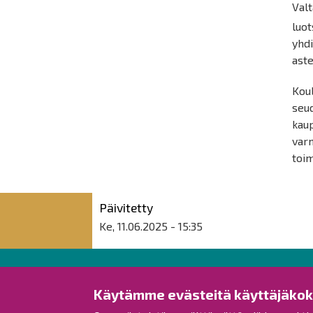
Valt
luo
yhd
aste
Koul
seud
kaup
varm
toi
Päivitetty
Ke, 11.06.2025 - 15:35
Raahen kaupunki
Käytämme evästeitä käyttäjäko