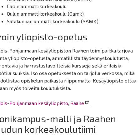
Lapin ammattikorkeakoulu
Oulun ammattikorkeakoulu (Oamk)
Satakunnan ammattikorkeakoulu (SAMK)
oin yliopisto-opetus
jois-Pohjanmaan kesäyliopiston Raahen toimipaikka tarjoaa
nta yliopisto-opetusta, ammatillista täydennyskoulutusta,
entavia ja harrastustavoitteisia kursseja sekä erilaisia
sötilaisuuksia. Iso osa opetuksesta on tarjolla verkossa, mikä
ollistaa opiskelun paikasta riippumatta. Kesäyliopisto ottaa
aan myös toiveita koulutuksista.
jois-Pohjanmaan kesäyliopisto, Raahe
onikampus-malli ja Raahen
udun korkeakoulutiimi