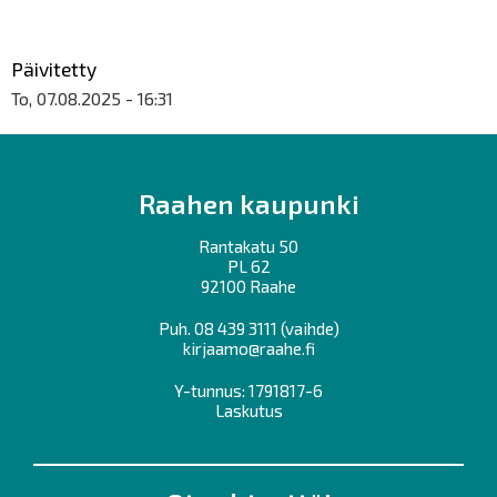
Päivitetty
To, 07.08.2025 - 16:31
Raahen kaupunki
Rantakatu 50
PL 62
92100 Raahe
Puh.
08 439 3111
(vaihde)
kirjaamo@raahe.fi
Y-tunnus: 1791817-6
Laskutus