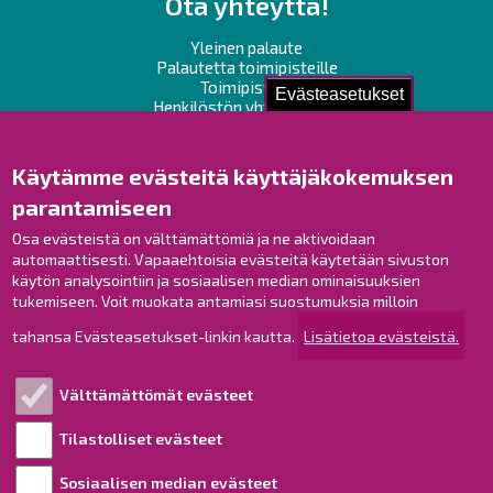
Ota yhteyttä!
Yleinen palaute
Palautetta toimipisteille
Toimipisteet
Evästeasetukset
Henkilöstön yhteystiedot
Opaskartta
Käytämme evästeitä käyttäjäkokemuksen
Raahe Facebookissa
parantamiseen
Raahe Instagramissa
Raahe LinkedInissä
Osa evästeistä on välttämättömiä ja ne aktivoidaan
automaattisesti. Vapaaehtoisia evästeitä käytetään sivuston
Raahe YouTubessa
käytön analysointiin ja sosiaalisen median ominaisuuksien
tukemiseen. Voit muokata antamiasi suostumuksia milloin
tahansa Evästeasetukset-linkin kautta.
Lisätietoa evästeistä.
Tutustu!
Välttämättömät evästeet
Esityslistat ja pöytäkirjat
Viranhaltijapäätökset
Tilastolliset evästeet
Kuulutukset
Sosiaalisen median evästeet