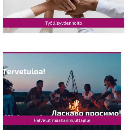
Työllisyydenhoito
Palvelut maahanmuuttajille