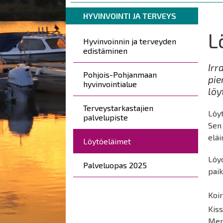
are
Breadcrumbs
You
here:
HYVINVOINTI JA TERVEYS
are
L
Päävalikko
here:
Hyvinvoinnin ja terveyden
edistäminen
Irr
Pohjois-Pohjanmaan
pie
hyvinvointialue
löy
Terveystarkastajien
Löyt
palvelupiste
Sen 
eläi
Löytöeläimet
Löyd
Palveluopas 2025
paik
Koir
Kiss
Meri