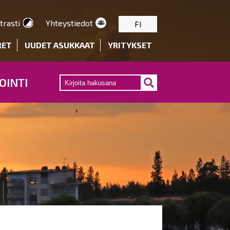
trasti
Yhteystiedot
FI
RET
UUDET ASUKKAAT
YRITYKSET
OINTI