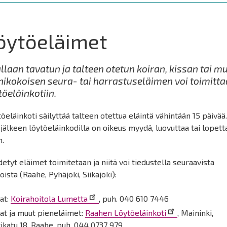
öytöeläimet
allaan tavatun ja talteen otetun koiran, kissan tai m
nikokoisen seura- tai harrastuseläimen voi toimitta
töeläinkotiin.
öeläinkoti säilyttää talteen otettua eläintä vähintään 15 päivää
jälkeen löytöeläinkodilla on oikeus myydä, luovuttaa tai lopett
n.
etyt eläimet toimitetaan ja niitä voi tiedustella seuraavista
oista (Raahe, Pyhäjoki, Siikajoki):
at:
Koirahoitola Lumetta
, puh. 040 610 7446
at ja muut pieneläimet:
Raahen Löytöeläinkoti
, Maininki,
katu 18, Raahe, puh. 044 0737 979