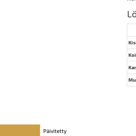
Lö
Kis
Koi
Kan
Mu
Päivitetty