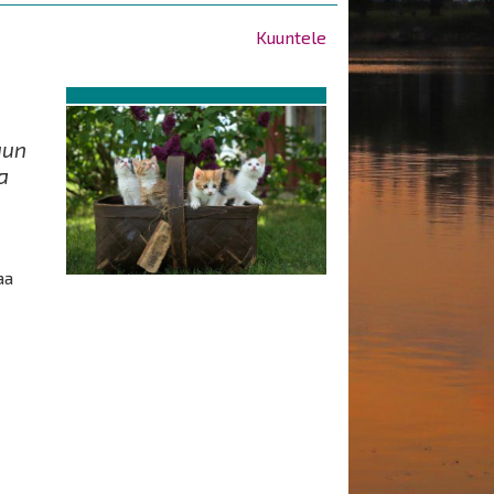
Kuuntele
uun
a
.
aa