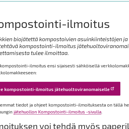
ompostointi-ilmoitus
kkien biojätettä kompostoivien asuinkiinteistöjen ja
tehtävä kompostointi-ilmoitus jätehuoltoviranoma
ettamisesta tulee ilmoittaa.
kompostointi-ilmoitus ensi sijaisesti sähköisellä verkkolomakk
kkolomakkeeseen:
ee kompostointi-ilmoitus jätehuoltoviranomaiselle
emmat tiedot ja ohjeet kompostointi-ilmoituksesta on tällä he
pungin
jätehuollon Kompostointi-ilmoitus -sivulla
.
moituksen voi tehdä myös paper