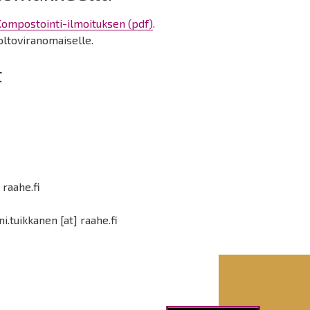
ompostointi-ilmoituksen (pdf)
.
oltoviranomaiselle.
t
]
raahe.fi
ini.tuikkanen
[at]
raahe.fi