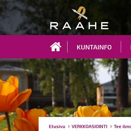
Koh
KUNTAINFO
Breadcrumbs
You
Etusivu
VERKKOASIOINTI
Tee ilm