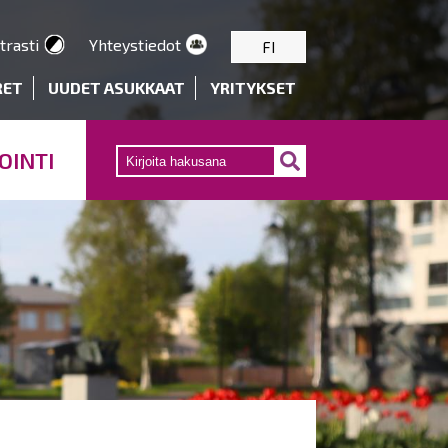
trasti
Yhteystiedot
FI
RET
UUDET ASUKKAAT
YRITYKSET
OINTI