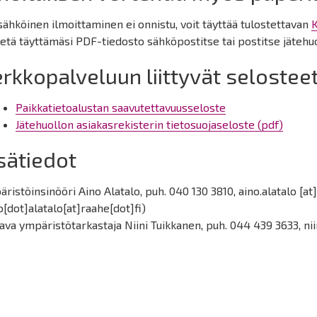
sähköinen ilmoittaminen ei onnistu, voit täyttää tulostettavan
K
tä täyttämäsi PDF-tiedosto sähköpostitse tai postitse jätehu
rkkopalveluun liittyvät selostee
Paikkatietoalustan saavutettavuusseloste
Jätehuollon asiakasrekisterin tietosuojaseloste (pdf)
sätiedot
ristöinsinööri Aino Alatalo, puh. 040 130 3810,
aino.alatalo
[at
o[dot]alatalo[at]raahe[dot]fi)
ava ympäristötarkastaja Niini Tuikkanen, puh. 044 439 3633,
ni