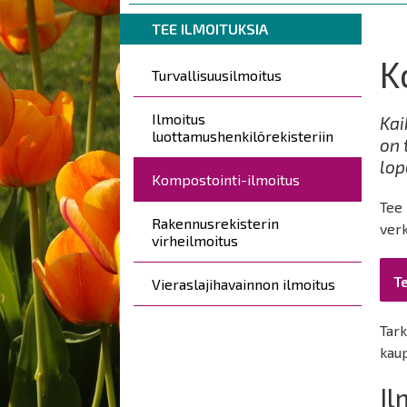
are
Breadcrumbs
You
here:
TEE ILMOITUKSIA
are
K
Päävalikko
here:
Turvallisuusilmoitus
Ilmoitus
Kai
luottamushenkilörekisteriin
on 
lop
Kompostointi-ilmoitus
Tee 
Rakennusrekisterin
ver
virheilmoitus
T
Vieraslajihavainnon ilmoitus
Tark
kau
Il