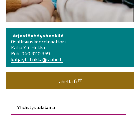
Järjestöyhdyshenkilö
Osallisuuskoordinaattori
Katja Yli-Hukka
Puh. 040 3110 359
katja.yli-hukka@raahe.fi
Lähellä.fi
Päävalikko
Yhdistystukilaina