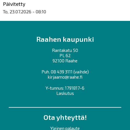
Päivitetty
To, 23.07.2026 - 08:10
Raahen kaupunki
Rantakatu 50
PL 62
92100 Raahe
Puh.
08 439 3111
(vaihde)
kirjaamo@raahe.fi
Y-tunnus: 1791817-6
Laskutus
Ota yhteyttä!
Yleinen palaute