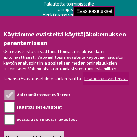
Palautetta toimipisteille
Toimipisteet
Evästeasetukset
Henkilöstön yhteystiedot
Opaskartta
Käytämme evästeitä käyttäjäkokemuksen
Raahe Facebookissa
parantamiseen
Raahe Instagramissa
Raahe LinkedInissä
Osa evästeistä on välttämättömiä ja ne aktivoidaan
automaattisesti. Vapaaehtoisia evästeitä käytetään sivuston
Raahe YouTubessa
käytön analysointiin ja sosiaalisen median ominaisuuksien
tukemiseen. Voit muokata antamiasi suostumuksia milloin
tahansa Evästeasetukset-linkin kautta.
Lisätietoa evästeistä.
Tutustu!
Välttämättömät evästeet
Esityslistat ja pöytäkirjat
Viranhaltijapäätökset
Tilastolliset evästeet
Kuulutukset
Sosiaalisen median evästeet
Henkilötietojen käsittely
Saavutettavuusseloste