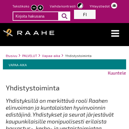
Hyppää
Tekstikoko
Vaihda kontrasti
Yhteystiedot
Pienennä
Suurenna
pääsisältöön
FI
tekstin
tekstin
kokoa
kokoa
Breadcrumbs
You
Etusivu
PALVELUT
Vapaa-aika
Yhdistystoiminta
Breadcrumbs
are
You
VAPAA-AIKA
here:
are
Kuuntele
here:
Yhdistystoiminta
Yhdistyksillä on merkittävä rooli Raahen
elinvoiman ja kuntalaisten hyvinvoinnin
edistäjinä. Yhdistykset ja seurat järjestävät
kaupunkilaisille monipuolisesti erilaista
harrastus-, kerho- ja vertaistoimintaa,