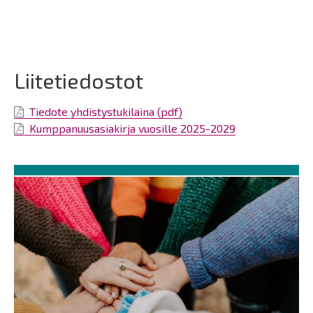
Liitetiedostot
Tiedote yhdistystukilaina (pdf)
Kumppanuusasiakirja vuosille 2025-2029