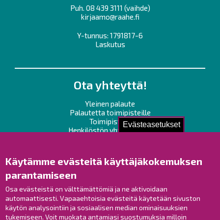
Puh.
08 439 3111
(vaihde)
kirjaamo@raahe.fi
Y-tunnus: 1791817-6
Laskutus
Ota yhteyttä!
Yleinen palaute
Palautetta toimipisteille
Toimipisteet
Evästeasetukset
Henkilöstön yhteystiedot
Opaskartta
Käytämme evästeitä käyttäjäkokemuksen
Raahe Facebookissa
parantamiseen
Raahe Instagramissa
Osa evästeistä on välttämättömiä ja ne aktivoidaan
Raahe LinkedInissä
automaattisesti. Vapaaehtoisia evästeitä käytetään sivuston
Raahe YouTubessa
käytön analysointiin ja sosiaalisen median ominaisuuksien
tukemiseen. Voit muokata antamiasi suostumuksia milloin