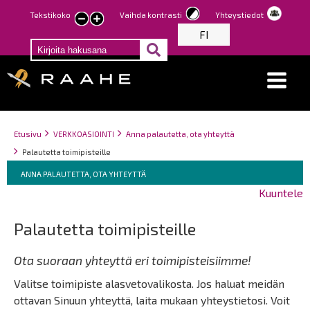
Hyppää
Tekstikoko
Vaihda kontrasti
Yhteystiedot
Pienennä
Suurenna
pääsisältöön
FI
tekstin
tekstin
kokoa
kokoa
Breadcrumbs
You
Etusivu
VERKKOASIOINTI
Anna palautetta, ota yhteyttä
are
Palautetta toimipisteille
here:
Breadcrumbs
You
ANNA PALAUTETTA, OTA YHTEYTTÄ
are
Kuuntele
here:
Palautetta toimipisteille
Ota suoraan yhteyttä eri toimipisteisiimme!
Valitse toimipiste alasvetovalikosta. Jos haluat meidän
ottavan Sinuun yhteyttä, laita mukaan yhteystietosi. Voit