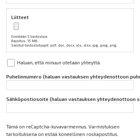
Liitteet
Enintään 5 tiedostoa.
Rajoitus: 15 MB.
Sallitut tiedostotyypit: pdf, doc, docx, xls, xlsx, jpg, jpeg, png.
Haluan, että minuun otetaan yhteyttä.
Puhelinnumero (haluan vastauksen yhteydenottoon puhe
Sähköpostiosoite (haluan vastauksen yhteydenottoon s
Yhteystiedot
Tämä on reCaptcha-kuvavarmennus. Varmistuksen
tarkoituksena on estää koneellinen roskapostitus.