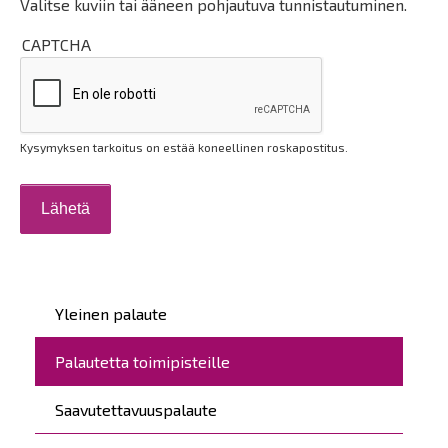
Valitse kuviin tai ääneen pohjautuva tunnistautuminen.
CAPTCHA
Kysymyksen tarkoitus on estää koneellinen roskapostitus.
Päävalikko
Yleinen palaute
Palautetta toimipisteille
Saavutettavuuspalaute