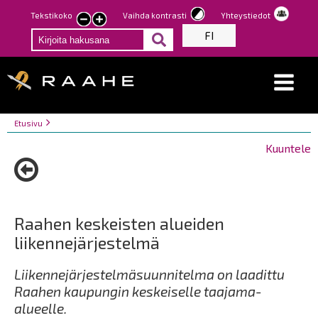
Hyppää
Tekstikoko
Vaihda kontrasti
Yhteystiedot
Pienennä
Suurenna
pääsisältöön
FI
tekstin
tekstin
kokoa
kokoa
Breadcrumbs
You
Etusivu
are
Kuuntele
here:
Raahen keskeisten alueiden
liikennejärjestelmä
Liikennejärjestelmäsuunnitelma on laadittu
Raahen kaupungin keskeiselle taajama-
alueelle.