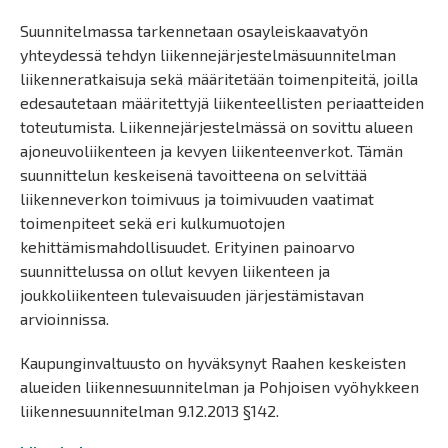
Suunnitelmassa tarkennetaan osayleiskaavatyön
yhteydessä tehdyn liikennejärjestelmäsuunnitelman
liikenneratkaisuja sekä määritetään toimenpiteitä, joilla
edesautetaan määritettyjä liikenteellisten periaatteiden
toteutumista. Liikennejärjestelmässä on sovittu alueen
ajoneuvoliikenteen ja kevyen liikenteenverkot. Tämän
suunnittelun keskeisenä tavoitteena on selvittää
liikenneverkon toimivuus ja toimivuuden vaatimat
toimenpiteet sekä eri kulkumuotojen
kehittämismahdollisuudet. Erityinen painoarvo
suunnittelussa on ollut kevyen liikenteen ja
joukkoliikenteen tulevaisuuden järjestämistavan
arvioinnissa.
Kaupunginvaltuusto on hyväksynyt Raahen keskeisten
alueiden liikennesuunnitelman ja Pohjoisen vyöhykkeen
liikennesuunnitelman 9.12.2013 §142.