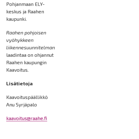
Pohjanmaan ELY-
keskus ja Raahen
kaupunki.
Raahen pohjoisen
vyöhykkeen
liikennesuunnitelman
laadintaa on ohjannut
Raahen kaupungin
Kaavoitus.
Lisätietoja
Kaavoituspäällikkö
Anu Syrjäpalo
kaavoitus@raahe.fi