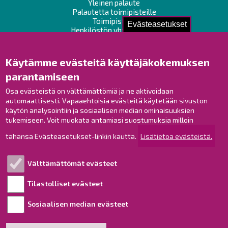
Yleinen palaute
Palautetta toimipisteille
Toimipisteet
Evästeasetukset
Henkilöstön yhteystiedot
Opaskartta
Käytämme evästeitä käyttäjäkokemuksen
Raahe Facebookissa
parantamiseen
Raahe Instagramissa
Osa evästeistä on välttämättömiä ja ne aktivoidaan
Raahe LinkedInissä
automaattisesti. Vapaaehtoisia evästeitä käytetään sivuston
Raahe YouTubessa
käytön analysointiin ja sosiaalisen median ominaisuuksien
tukemiseen. Voit muokata antamiasi suostumuksia milloin
tahansa Evästeasetukset-linkin kautta.
Lisätietoa evästeistä.
Tutustu!
Välttämättömät evästeet
Esityslistat ja pöytäkirjat
Viranhaltijapäätökset
Tilastolliset evästeet
Kuulutukset
Sosiaalisen median evästeet
Henkilötietojen käsittely
Saavutettavuusseloste