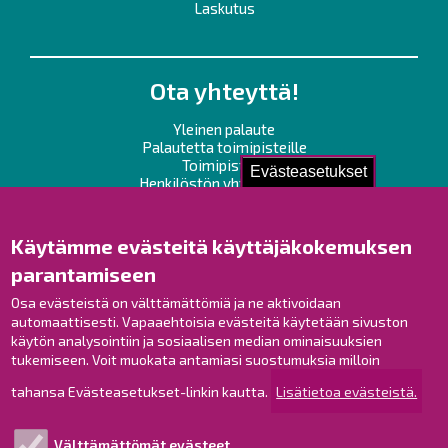
Laskutus
Ota yhteyttä!
Yleinen palaute
Palautetta toimipisteille
Toimipisteet
Evästeasetukset
Henkilöstön yhteystiedot
Opaskartta
Käytämme evästeitä käyttäjäkokemuksen
Raahe Facebookissa
parantamiseen
Raahe Instagramissa
Osa evästeistä on välttämättömiä ja ne aktivoidaan
Raahe LinkedInissä
automaattisesti. Vapaaehtoisia evästeitä käytetään sivuston
Raahe YouTubessa
käytön analysointiin ja sosiaalisen median ominaisuuksien
tukemiseen. Voit muokata antamiasi suostumuksia milloin
tahansa Evästeasetukset-linkin kautta.
Lisätietoa evästeistä.
Tutustu!
Välttämättömät evästeet