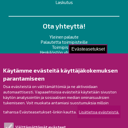
Laskutus
Ota yhteyttä!
Yleinen palaute
Palautetta toimipisteille
Toimipisteet
Evästeasetukset
Henkilöstön yhteystiedot
Opaskartta
Käytämme evästeitä käyttäjäkokemuksen
Raahe Facebookissa
parantamiseen
Raahe Instagramissa
Osa evästeistä on välttämättömiä ja ne aktivoidaan
Raahe LinkedInissä
automaattisesti. Vapaaehtoisia evästeitä käytetään sivuston
Raahe YouTubessa
käytön analysointiin ja sosiaalisen median ominaisuuksien
tukemiseen. Voit muokata antamiasi suostumuksia milloin
tahansa Evästeasetukset-linkin kautta.
Lisätietoa evästeistä.
Tutustu!
Välttämättömät evästeet