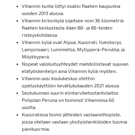
Vihannin kunta liittyi osaksi Raahen kaupunkia
vuoden 2013 alussa.
Vihannin kirkonkylä sijaitsee noin 36 kilometriä
Raahen keskustasta itään 88- ja 86-teiden
risteyskohdassa.
Vihannin kyliä ovat Alpua, Kuusirati, Ilveskorpi,
Lampinsaari, Lumimetsä, Myllyperä-Perukka, ja
Möykkyperä.
Nopeat valokuituyhteydet mahdollistavat sujuvan
etätyöskentelyn aina Vihannin kyliä myöten.
Vihannin uusi koulukeskus otettiin
opetuskäyttöön kevätlukukauden 2021 alussa.
Seutukunnan suurin elintarviketuotantolaitos
Pohjolan Peruna on toiminut Vihannissa 60
vuotta.
Kuusiratissa toimii jätteiden vastaanottopiste,
jossa otetaan vastaan yksityishenkilöiden tuomia
pienkuormia.