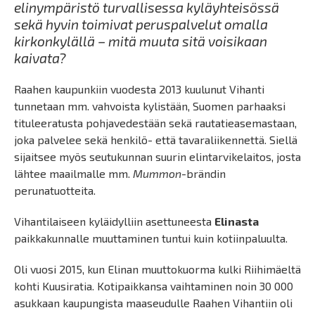
elinympäristö turvallisessa kyläyhteisössä
sekä hyvin toimivat peruspalvelut omalla
kirkonkylällä – mitä muuta sitä voisikaan
kaivata?
Raahen kaupunkiin vuodesta 2013 kuulunut Vihanti
tunnetaan mm. vahvoista kylistään, Suomen parhaaksi
tituleeratusta pohjavedestään sekä rautatieasemastaan,
joka palvelee sekä henkilö- että tavaraliikennettä. Siellä
sijaitsee myös seutukunnan suurin elintarvikelaitos, josta
lähtee maailmalle mm.
Mummon
-brändin
perunatuotteita.
Vihantilaiseen kyläidylliin asettuneesta
Elinasta
paikkakunnalle muuttaminen tuntui kuin kotiinpaluulta.
Oli vuosi 2015, kun Elinan muuttokuorma kulki Riihimäeltä
kohti Kuusiratia. Kotipaikkansa vaihtaminen noin 30 000
asukkaan kaupungista maaseudulle Raahen Vihantiin oli