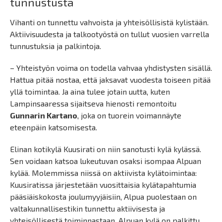
tunnustusta
Vihanti on tunnettu vahvoista ja yhteisöllisistä kylistään.
Aktiivisuudesta ja talkootyöstä on tullut vuosien varrella
tunnustuksia ja palkintoja.
– Yhteistyön voima on todella vahvaa yhdistysten sisällä.
Hattua pitää nostaa, että jaksavat vuodesta toiseen pitää
yllä toimintaa. Ja aina tulee jotain uutta, kuten
Lampinsaaressa sijaitseva hienosti remontoitu
Gunnarin Kartano
, joka on tuorein voimannäyte
eteenpäin katsomisesta.
Elinan kotikylä Kuusirati on niin sanotusti kylä kylässä.
Sen voidaan katsoa lukeutuvan osaksi isompaa Alpuan
kylää. Molemmissa niissä on aktiivista kylätoimintaa:
Kuusiratissa järjestetään vuosittaisia kylätapahtumia
pääsiäiskokosta joulumyyjäisiin, Alpua puolestaan on
valtakunnallisestikin tunnettu aktiivisesta ja
yhteisöllisestä toiminnastaan. Alpuan kylä on palkittu