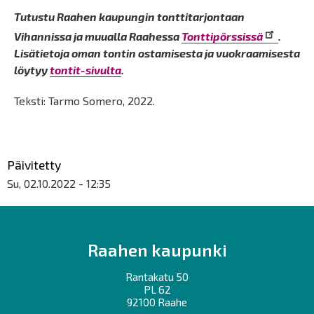
Tutustu Raahen kaupungin tonttitarjontaan
Vihannissa ja muualla Raahessa
Tonttipörssissä
.
Lisätietoja oman tontin ostamisesta ja vuokraamisesta
löytyy
tontit-sivulta
.
Teksti: Tarmo Somero, 2022.
Päivitetty
Su, 02.10.2022 - 12:35
Raahen kaupunki
Rantakatu 50
PL 62
92100 Raahe