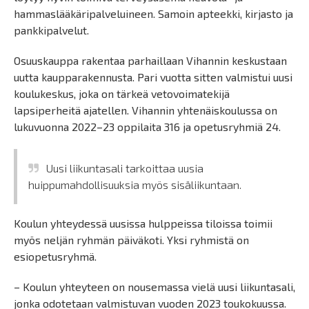
hammaslääkäripalveluineen. Samoin apteekki, kirjasto ja
pankkipalvelut.
Osuuskauppa rakentaa parhaillaan Vihannin keskustaan
uutta kaupparakennusta. Pari vuotta sitten valmistui uusi
koulukeskus, joka on tärkeä vetovoimatekijä
lapsiperheitä ajatellen. Vihannin yhtenäiskoulussa on
lukuvuonna 2022–23 oppilaita 316 ja opetusryhmiä 24.
Uusi liikuntasali tarkoittaa uusia
huippumahdollisuuksia myös sisäliikuntaan.
Koulun yhteydessä uusissa hulppeissa tiloissa toimii
myös neljän ryhmän päiväkoti. Yksi ryhmistä on
esiopetusryhmä.
– Koulun yhteyteen on nousemassa vielä uusi liikuntasali,
jonka odotetaan valmistuvan vuoden 2023 toukokuussa.