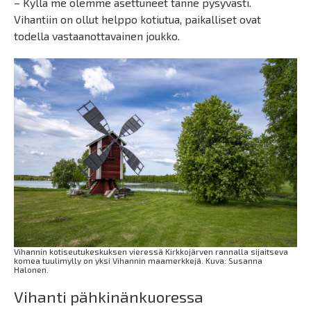
– Kyllä me olemme asettuneet tänne pysyvästi.
Vihantiin on ollut helppo kotiutua, paikalliset ovat
todella vastaanottavainen joukko.
Vihannin kotiseutukeskuksen vieressä Kirkkojärven rannalla sijaitseva
komea tuulimylly on yksi Vihannin maamerkkejä. Kuva: Susanna
Halonen.
Vihanti pähkinänkuoressa