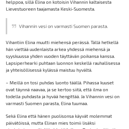
helppoa, sillä Elina on kotoisin Vihannin kaltaisesta
Lievestuoreen taajamasta Keski-Suomesta.
Vihannin vesi on varmasti Suomen parasta.
Vihantiin Elina muutti miehensä perässä. Tällä hetkellä
hän viettää uudenlaista arkea yhdessä miehensä ja
syyskuussa yhden vuoden täyttävän poikansa kanssa.
Lapsiperhearki puhtaan luonnon keskellä rauhallisessa
ja yhteisöllisessä kylässä maistuu hyvältä.
– Meillä on tosi puhdas luonto täällä. Pihassa kuuset
ovat täynnä naavaa, ja se kertoo siitä, että ilma on
todella puhdasta ja hyvää hengittää. Ja Vihannin vesi on
varmasti Suomen parasta, Elina tuumaa.
Sekä Elina että hänen puolisonsa käyvät molemmat
päivätöissä, mutta Elinan mies toimii lisäksi