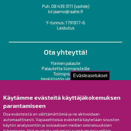
Puh.
08 439 3111
(vaihde)
kirjaamo@raahe.fi
Y-tunnus: 1791817-6
Laskutus
Ota yhteyttä!
Yleinen palaute
Palautetta toimipisteille
Toimipisteet
Evästeasetukset
Henkilöstön yhteystiedot
Opaskartta
Käytämme evästeitä käyttäjäkokemuksen
Raahe Facebookissa
parantamiseen
Raahe Instagramissa
Osa evästeistä on välttämättömiä ja ne aktivoidaan
Raahe LinkedInissä
automaattisesti. Vapaaehtoisia evästeitä käytetään sivuston
Raahe YouTubessa
käytön analysointiin ja sosiaalisen median ominaisuuksien
tukemiseen. Voit muokata antamiasi suostumuksia milloin