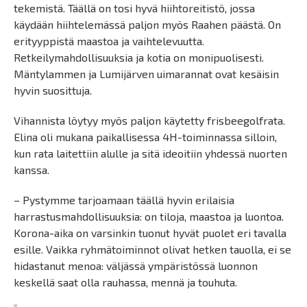
tekemistä. Täällä on tosi hyvä hiihtoreitistö, jossa
käydään hiihtelemässä paljon myös Raahen päästä. On
erityyppistä maastoa ja vaihtelevuutta.
Retkeilymahdollisuuksia ja kotia on monipuolisesti.
Mäntylammen ja Lumijärven uimarannat ovat kesäisin
hyvin suosittuja.
Vihannista löytyy myös paljon käytetty frisbeegolfrata.
Elina oli mukana paikallisessa 4H-toiminnassa silloin,
kun rata laitettiin alulle ja sitä ideoitiin yhdessä nuorten
kanssa.
– Pystymme tarjoamaan täällä hyvin erilaisia
harrastusmahdollisuuksia: on tiloja, maastoa ja luontoa.
Korona-aika on varsinkin tuonut hyvät puolet eri tavalla
esille. Vaikka ryhmätoiminnot olivat hetken tauolla, ei se
hidastanut menoa: väljässä ympäristössä luonnon
keskellä saat olla rauhassa, mennä ja touhuta.