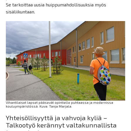
Se tarkoittaa uusia huippumahdollisuuksia myös
sisäliikuntaan.
Vihantilaiset lapset pääsevät opintielle puhtaassa ja modernissa
kouluympäristössä. Kuva: Tanja Marjala.
Yhteisöllisyyttä ja vahvoja kyliä –
Talkootyö kerännyt valtakunnallista