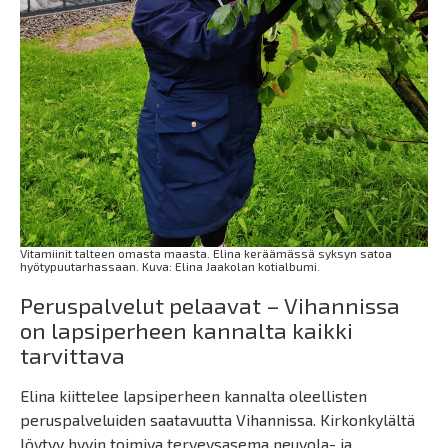
Vitamiinit talteen omasta maasta. Elina keräämässä syksyn satoa
hyötypuutarhassaan. Kuva: Elina Jaakolan kotialbumi.
Peruspalvelut pelaavat – Vihannissa
on lapsiperheen kannalta kaikki
tarvittava
Elina kiittelee lapsiperheen kannalta oleellisten
peruspalveluiden saatavuutta Vihannissa. Kirkonkylältä
löytyy hyvin toimiva terveysasema neuvola- ja