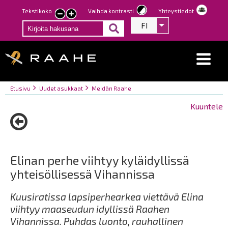
Hyppää
Tekstikoko
Vaihda kontrasti
Yhteystiedot
Pienennä
Suurenna
pääsisältöön
FI
Listaa lisätoiminno
tekstin
tekstin
kokoa
kokoa
Breadcrumbs
You
Etusivu
Uudet asukkaat
Meidän Raahe
are
Kuuntele
here:
Elinan perhe viihtyy kyläidyllissä
yhteisöllisessä Vihannissa
Kuusiratissa lapsiperhearkea viettävä Elina
viihtyy maaseudun idyllissä Raahen
Vihannissa. Puhdas luonto, rauhallinen