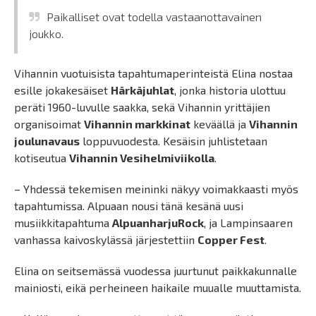
Paikalliset ovat todella vastaanottavainen
joukko.
Vihannin vuotuisista tapahtumaperinteistä Elina nostaa
esille jokakesäiset
Härkäjuhlat
, jonka historia ulottuu
peräti 1960-luvulle saakka, sekä Vihannin yrittäjien
organisoimat
Vihannin markkinat
keväällä ja
Vihannin
joulunavaus
loppuvuodesta. Kesäisin juhlistetaan
kotiseutua
Vihannin Vesihelmiviikolla
.
– Yhdessä tekemisen meininki näkyy voimakkaasti myös
tapahtumissa. Alpuaan nousi tänä kesänä uusi
musiikkitapahtuma
AlpuanharjuRock
, ja Lampinsaaren
vanhassa kaivoskylässä järjestettiin
Copper Fest
.
Elina on seitsemässä vuodessa juurtunut paikkakunnalle
mainiosti, eikä perheineen haikaile muualle muuttamista.