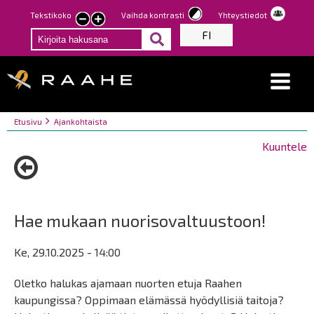
Hyppää
Tekstikoko
Vaihda kontrasti
Yhteystiedot
Pienennä
Suurenna
pääsisältöön
FI
tekstin
tekstin
kokoa
kokoa
Breadcrumbs
You
Etusivu
Ajankohtaista
are
Kuuntele
here:
Hae mukaan nuorisovaltuustoon!
Ke, 29.10.2025 - 14:00
Oletko halukas ajamaan nuorten etuja Raahen
kaupungissa? Oppimaan elämässä hyödyllisiä taitoja?