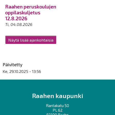
Raahen peruskoulujen
oppilaskuljetus
12.8.2026
Ti, 04.08.2026
Näytä lisää ajankohtaisia
Päivitetty
Ke, 29.10.2025 - 13:56
Raahen kaupunki
Rantakatu 50
PL 62
92100 Raahe