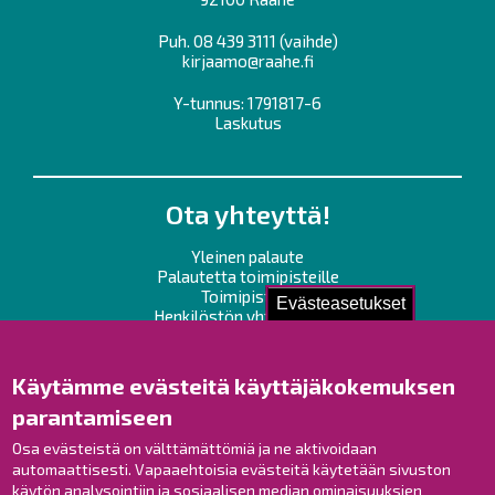
Puh.
08 439 3111
(vaihde)
kirjaamo@raahe.fi
Y-tunnus: 1791817-6
Laskutus
Ota yhteyttä!
Yleinen palaute
Palautetta toimipisteille
Toimipisteet
Evästeasetukset
Henkilöstön yhteystiedot
Opaskartta
Käytämme evästeitä käyttäjäkokemuksen
Raahe Facebookissa
parantamiseen
Raahe Instagramissa
Osa evästeistä on välttämättömiä ja ne aktivoidaan
Raahe LinkedInissä
automaattisesti. Vapaaehtoisia evästeitä käytetään sivuston
Raahe YouTubessa
käytön analysointiin ja sosiaalisen median ominaisuuksien