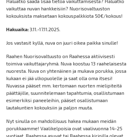
Haluatko saada lisää tietoa vaikuttamisesta? Haluatko
vaikuttaa nuvan hankkeisiin? Nuorisovaltuuston
kokouksista maksetaan kokouspalkkiota 50€/kokous!
Hakuaika:
3.11.-17.11.2025.
Jos vastasit kyllä, nuva on juuri oikea paikka sinulle!
Raahen Nuorisovaltuusto on Raahessa aktiivisesti
toimiva vaikuttajaryhmä. Nuva koostuu 13 raahelaisesta
nuoresta. Nuva on yhtenäinen ja mukava porukka, jossa
kukaan ei jää ulkopuolelle ja saat olla oma itsesi!
Nuvassa pääset mm. kertomaan nuorten mielipiteitä
päättäjille, suunnitelemaan tapahtumia, osallistumaan
esimerkiksi paneeleihin, pääset osallistumaan
lautakuntien kokouksiin ja paljon muuta.
Nyt sinulla on mahdollisuus hakea mukaan meidän
porukkaamme! Vaalikelpoisia ovat vaalivuonna 14-25
vuotiaat, Raahessa asuvat tai Raahessa kirjoilla olevat