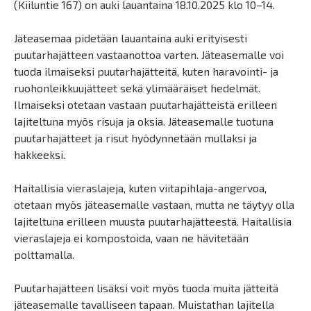
(Kiiluntie 167) on auki lauantaina 18.10.2025 klo 10–14.
Jäteasemaa pidetään lauantaina auki erityisesti
puutarhajätteen vastaanottoa varten. Jäteasemalle voi
tuoda ilmaiseksi puutarhajätteitä, kuten haravointi- ja
ruohonleikkuujätteet sekä ylimääräiset hedelmät.
Ilmaiseksi otetaan vastaan puutarhajätteistä erilleen
lajiteltuna myös risuja ja oksia. Jäteasemalle tuotuna
puutarhajätteet ja risut hyödynnetään mullaksi ja
hakkeeksi.
Haitallisia vieraslajeja, kuten viitapihlaja-angervoa,
otetaan myös jäteasemalle vastaan, mutta ne täytyy olla
lajiteltuna erilleen muusta puutarhajätteestä. Haitallisia
vieraslajeja ei kompostoida, vaan ne hävitetään
polttamalla.
Puutarhajätteen lisäksi voit myös tuoda muita jätteitä
jäteasemalle tavalliseen tapaan. Muistathan lajitella