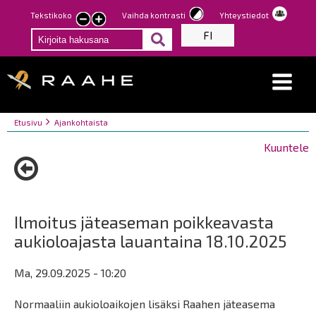
Hyppää
Tekstikoko
Vaihda kontrasti
Yhteystiedot
Pienennä
Suurenna
pääsisältöön
FI
tekstin
tekstin
kokoa
kokoa
Breadcrumbs
You
Etusivu
Ajankohtaista
are
Kuuntele
here:
Ilmoitus jäteaseman poikkeavasta
aukioloajasta lauantaina 18.10.2025
Ma, 29.09.2025 - 10:20
Normaaliin aukioloaikojen lisäksi Raahen jäteasema