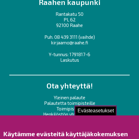
Raahen kaupunki
Rantakatu 50
PL 62
92100 Raahe
Puh.
08 439 3111
(vaihde)
kirjaamo@raahe.fi
Y-tunnus: 1791817-6
Laskutus
Ota yhteyttä!
Yleinen palaute
Palautetta toimipisteille
Toimipisteet
Evästeasetukset
Henkilöstön yhteystiedot
Opaskartta
Käytämme evästeitä käyttäjäkokemuksen
Raahe Facebookissa