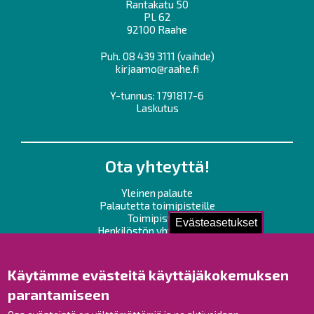
Rantakatu 50
PL 62
92100 Raahe
Puh.
08 439 3111
(vaihde)
kirjaamo@raahe.fi
Y-tunnus: 1791817-6
Laskutus
Ota yhteyttä!
Yleinen palaute
Palautetta toimipisteille
Toimipisteet
Evästeasetukset
Henkilöstön yhteystiedot
Opaskartta
Käytämme evästeitä käyttäjäkokemuksen
Raahe Facebookissa
parantamiseen
Raahe Instagramissa