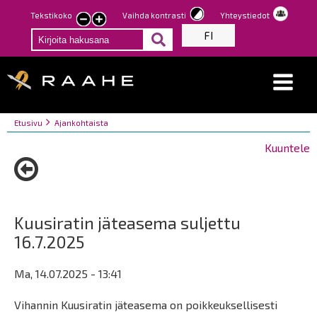
Hyppää
Tekstikoko
Vaihda kontrasti
Yhteystiedot
Pienennä
Suurenna
pääsisältöön
FI
tekstin
tekstin
kokoa
kokoa
Breadcrumbs
You
Etusivu
Ajankohtaista
are
Kuuntele
here:
Kuusiratin jäteasema suljettu
16.7.2025
Ma, 14.07.2025 - 13:41
Vihannin Kuusiratin jäteasema on poikkeuksellisesti