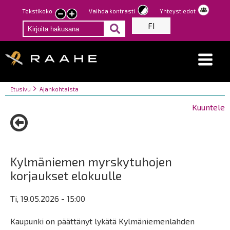
Hyppää
Tekstikoko
Vaihda kontrasti
Yhteystiedot
Pienennä
Suurenna
pääsisältöön
FI
tekstin
tekstin
kokoa
kokoa
Breadcrumbs
You
Etusivu
Ajankohtaista
are
Kuuntele
here:
Kylmäniemen myrskytuhojen
korjaukset elokuulle
Ti, 19.05.2026 - 15:00
Kaupunki on päättänyt lykätä Kylmäniemenlahden