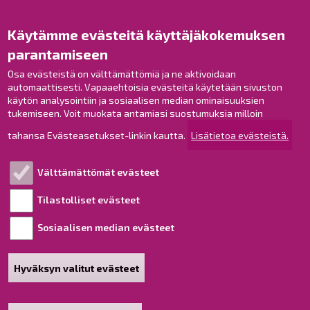
Opaskartta
Käytämme evästeitä käyttäjäkokemuksen
Raahe Facebookissa
parantamiseen
Raahe Instagramissa
Osa evästeistä on välttämättömiä ja ne aktivoidaan
Raahe LinkedInissä
automaattisesti. Vapaaehtoisia evästeitä käytetään sivuston
Raahe YouTubessa
käytön analysointiin ja sosiaalisen median ominaisuuksien
tukemiseen. Voit muokata antamiasi suostumuksia milloin
tahansa Evästeasetukset-linkin kautta.
Lisätietoa evästeistä.
Tutustu!
Välttämättömät evästeet
Esityslistat ja pöytäkirjat
Viranhaltijapäätökset
Tilastolliset evästeet
Kuulutukset
Sosiaalisen median evästeet
Henkilötietojen käsittely
Saavutettavuusseloste
Hyväksyn valitut evästeet
Sivukartta
Tietoa sivustosta