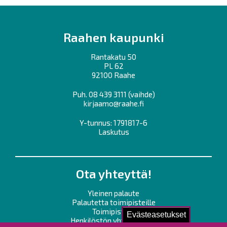
Raahen kaupunki
Rantakatu 50
PL 62
92100 Raahe
Puh.
08 439 3111
(vaihde)
kirjaamo@raahe.fi
Y-tunnus: 1791817-6
Laskutus
Ota yhteyttä!
Yleinen palaute
Palautetta toimipisteille
Toimipisteet
Evästeasetukset
Henkilöstön yhteystiedot